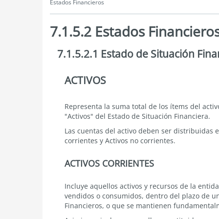
Estados Financieros
7.1.5.2 Estados Financiero
7.1.5.2.1 Estado de Situación Fina
7.1.5.2
Estados
Financieros
ACTIVOS
7.1.5.2.1
Estado
de
Situación
Representa la suma total de los ítems del acti
Financiera
"Activos" del Estado de Situación Financiera.
Clasificado
Las cuentas del activo deben ser distribuidas e
corrientes y Activos no corrientes.
ACTIVOS CORRIENTES
Incluye aquellos activos y recursos de la entid
vendidos o consumidos, dentro del plazo de un 
Financieros, o que se mantienen fundamentalm