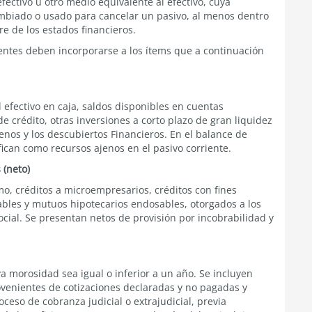
fectivo u otro medio equivalente al efectivo, cuya
cambiado o usado para cancelar un pasivo, al menos dentro
re de los estados financieros.
entes deben incorporarse a los ítems que a continuación
el efectivo en caja, saldos disponibles en cuentas
de crédito, otras inversiones a corto plazo de gran liquidez
nos y los descubiertos Financieros. En el balance de
ifican como recursos ajenos en el pasivo corriente.
 (neto)
mo, créditos a microempresarios, créditos con fines
ables y mutuos hipotecarios endosables, otorgados a los
ocial. Se presentan netos de provisión por incobrabilidad y
 morosidad sea igual o inferior a un año. Se incluyen
venientes de cotizaciones declaradas y no pagadas y
ceso de cobranza judicial o extrajudicial, previa