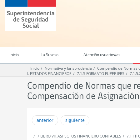
Ir
Superintendencia
al
de
contenido
Seguridad
principal
Social
(SUSESO)
-
Gobierno
de
Inicio
La Suseso
Atención usuarios/as
Chile
Inicio
Normativa y Jurisprudencia
Compendio de Normas qu
I. ESTADOS FINANCIEROS
7.1.5 FORMATO FUPEF-IFRS
7.1.5
Compendio de Normas que reg
Compensación de Asignación 
anterior
siguiente
7 LIBRO VII. ASPECTOS FINANCIERO CONTABLES
7.1 TÍ