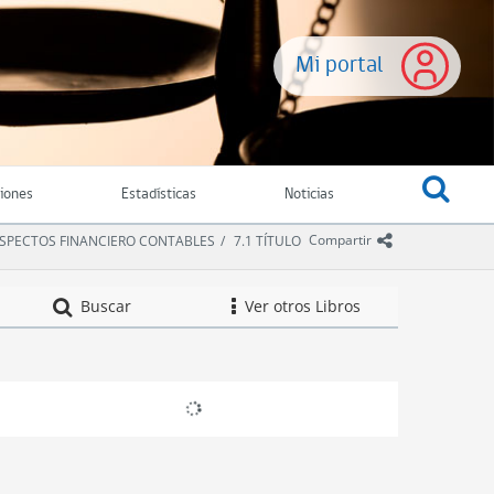
Mi portal
ciones
Estadísticas
Noticias
icono comparti
Compartir
. ASPECTOS FINANCIERO CONTABLES
7.1 TÍTULO
Compendio de Nor
Buscar
Ver otros Libros
icono