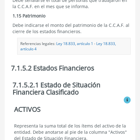
Debe señalarse el total de personas que trabajaron en
la C.C.A.F. en el mes que se informa.
1.15 Patrimonio
Debe indicarse el monto del patrimonio de la C.C.A.F. al
cierre de los estados financieros.
Referencias legales:
Ley 18.833, artículo 1
-
Ley 18.833,
artículo 4
7.1.5.2 Estados Financieros
7.1.5.2.1 Estado de Situación
7.1.5.2
Estados
Financiera Clasificado
Financieros
Ver mo
ACTIVOS
7.1.5.2.1
Estado
de
Situación
Representa la suma total de los ítems del activo de la
Financiera
entidad. Debe anotarse al pie de la columna "Activos"
Clasificado
del Estado de Situación Financiera.