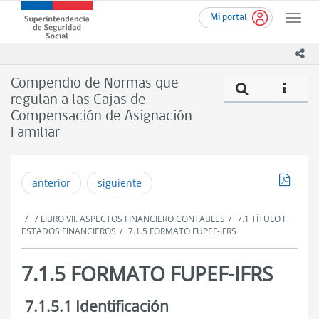
Ir
Superintendencia
Mi portal
al
Toggle
de
contenido
naviga
Seguridad
principal
ico
Social
(SUSESO)
Compendio de Normas que
Compe
icono
-
regulan a las Cajas de
Gobierno
Compensación de Asignación
de
Chile
Familiar
Descar
anterior
siguiente
7 LIBRO VII. ASPECTOS FINANCIERO CONTABLES
7.1 TÍTULO I.
ESTADOS FINANCIEROS
7.1.5 FORMATO FUPEF-IFRS
7.1.5 FORMATO FUPEF-IFRS
7.1.5.1 Identificación
7.1.5
FORMATO