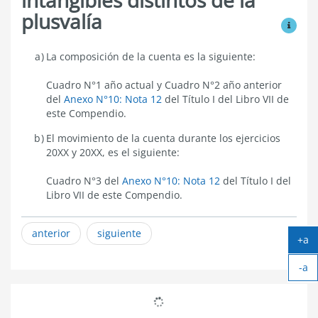
plusvalía
Ver mo
7.1.5.3.12
La composición de la cuenta es la siguiente:
Nota
12.
Cuadro N°1 año actual y Cuadro N°2 año anterior
Activos
del
Anexo N°10: Nota 12
del Título I del Libro VII de
intangibles
este Compendio.
distintos
de
El movimiento de la cuenta durante los ejercicios
la
plusvalía
20XX y 20XX, es el siguiente:
Cuadro N°3 del
Anexo N°10: Nota 12
del Título I del
Libro VII de este Compendio.
anterior
siguiente
+a
Ag
-a
tex
Ach
tex