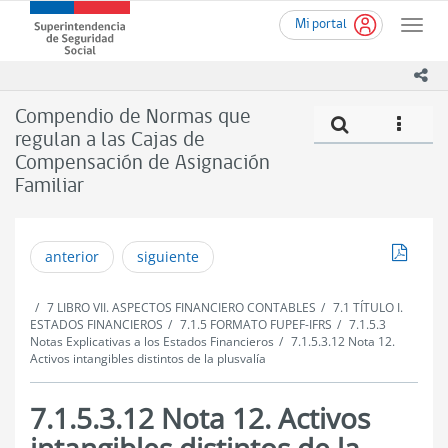
Ir
Superintendencia
Mi portal
al
Toggle
de
contenido
naviga
Seguridad
principal
ico
Social
(SUSESO)
Compendio de Normas que
Compe
icono
-
regulan a las Cajas de
Gobierno
Compensación de Asignación
de
Chile
Familiar
Descar
anterior
siguiente
7 LIBRO VII. ASPECTOS FINANCIERO CONTABLES
7.1 TÍTULO I.
ESTADOS FINANCIEROS
7.1.5 FORMATO FUPEF-IFRS
7.1.5.3
Notas Explicativas a los Estados Financieros
7.1.5.3.12 Nota 12.
Activos intangibles distintos de la plusvalía
7.1.5.3.12 Nota 12. Activos
intangibles distintos de la