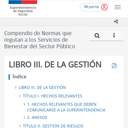
Ir
Superintendencia
Mi portal
al
Toggle
de
contenido
naviga
Seguridad
principal
icono
Social
(SUSESO)
Compendio de Normas que
Compe
icono
-
regulan a los Servicios de
Gobierno
Bienestar del Sector Público
de
Chile
LIBRO III. DE LA GESTIÓN
Descar
Índice
LIBRO III. DE LA GESTIÓN
TÍTULO I. HECHOS RELEVANTES
1. HECHOS RELEVANTES QUE DEBEN
COMUNICARSE A LA SUPERINTENDENCIA
2. ANEXOS
TÍTULO II. GESTIÓN DE RIESGOS