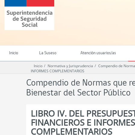
Ir
Superintendencia
al
de
contenido
Seguridad
principal
Social
(SUSESO)
-
Gobierno
de
Inicio
La Suseso
Atención usuarios/as
Chile
Inicio
Normativa y Jurisprudencia
Compendio de Normas q
INFORMES COMPLEMENTARIOS
Compendio de Normas que reg
Bienestar del Sector Público
LIBRO IV. DEL PRESUPUES
FINANCIEROS E INFORMES
COMPLEMENTARIOS