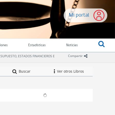
Mi portal
ciones
Estadísticas
Noticias
icono compartir
Compartir
PRESUPUESTO, ESTADOS FINANCIEROS E
Compendio de Norm
Buscar
Ver otros Libros
icono