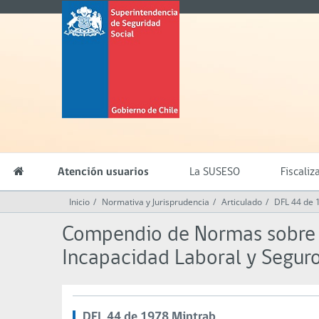
Contenido
Superintendencia
principal
de
Seguridad
Social
(SUSESO)
-
Gobierno
de
Chile
Atención usuarios
La SUSESO
Fiscaliz
Inicio
Normativa y Jurisprudencia
Articulado
DFL 44 de 
Compendio de Normas sobre L
Incapacidad Laboral y Segu
DFL 44 de 1978 Mintrab