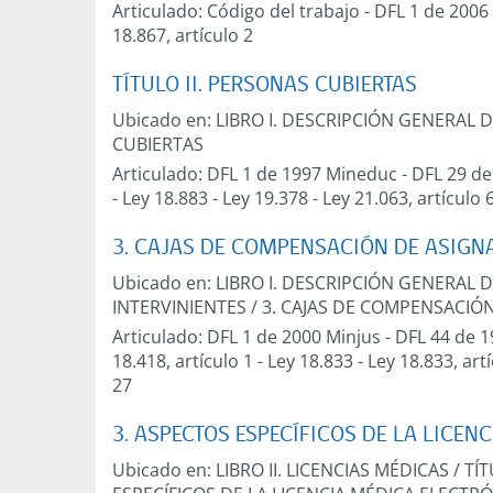
Articulado:
Código del trabajo
-
DFL 1 de 2006
18.867, artículo 2
TÍTULO II. PERSONAS CUBIERTAS
Ubicado en:
LIBRO I. DESCRIPCIÓN GENERAL 
CUBIERTAS
Articulado:
DFL 1 de 1997 Mineduc
-
DFL 29 de
-
Ley 18.883
-
Ley 19.378
-
Ley 21.063, artículo 
3. CAJAS DE COMPENSACIÓN DE ASIGN
Ubicado en:
LIBRO I. DESCRIPCIÓN GENERAL 
INTERVINIENTES
/
3. CAJAS DE COMPENSACIÓN
Articulado:
DFL 1 de 2000 Minjus
-
DFL 44 de 1
18.418, artículo 1
-
Ley 18.833
-
Ley 18.833, art
27
3. ASPECTOS ESPECÍFICOS DE LA LICEN
Ubicado en:
LIBRO II. LICENCIAS MÉDICAS
/
TÍ