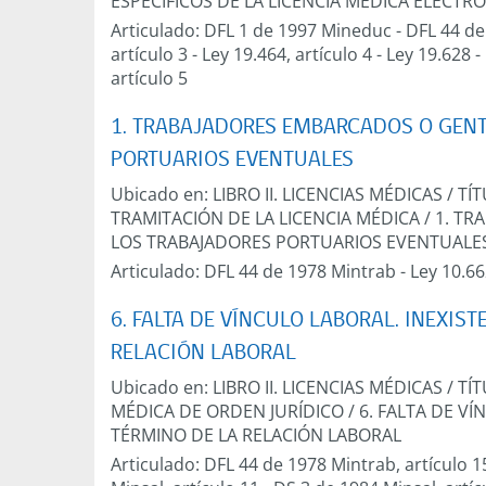
ESPECÍFICOS DE LA LICENCIA MÉDICA ELECTR
Articulado:
DFL 1 de 1997 Mineduc
-
DFL 44 de
artículo 3
-
Ley 19.464, artículo 4
-
Ley 19.628
-
artículo 5
1. TRABAJADORES EMBARCADOS O GENT
PORTUARIOS EVENTUALES
Ubicado en:
LIBRO II. LICENCIAS MÉDICAS
/
TÍT
TRAMITACIÓN DE LA LICENCIA MÉDICA
/
1. TR
LOS TRABAJADORES PORTUARIOS EVENTUALE
Articulado:
DFL 44 de 1978 Mintrab
-
Ley 10.66
6. FALTA DE VÍNCULO LABORAL. INEXIS
RELACIÓN LABORAL
Ubicado en:
LIBRO II. LICENCIAS MÉDICAS
/
TÍT
MÉDICA DE ORDEN JURÍDICO
/
6. FALTA DE VÍ
TÉRMINO DE LA RELACIÓN LABORAL
Articulado:
DFL 44 de 1978 Mintrab, artículo 1