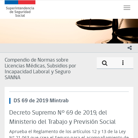
Contenido
Superintendencia
principal
Toggle
de
naviga
Seguridad
Social
(SUSESO)
-
Gobierno
ico
de
Chile
Compendio de Normas sobre
Compe
icono
Licencias Médicas, Subsidios por
Incapacidad Laboral y Seguro
SANNA
DS 69 de 2019 Mintrab
Decreto Supremo N° 69 de 2019, del
Ministerio del Trabajo y Previsión Social
Aprueba el Reglamento de los artículos 12 y 13 de la Ley
N° 21.063 que crea el Seguro para el acompañamiento de