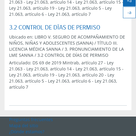
+a
21.063
-
Ley 21.063, artículo 14
-
Ley 21.063, artículo 15
-
Ag
Ley 21.063, artículo 19
-
Ley 21.063, artículo 5
-
Ley
-a
tex
21.063, artículo 6
-
Ley 21.063, artículo 7
Ach
tex
3.2 CONTROL DE DÍAS DE PERMISO
Ubicado en:
LIBRO V. SEGURO DE ACOMPAÑAMIENTO DE
NIÑOS, NIÑAS Y ADOLESCENTES (SANNA)
/
TÍTULO III.
LICENCIA MÉDICA SANNA
/
3. PRONUNCIAMIENTO DE LA
LME SANNA
/
3.2 CONTROL DE DÍAS DE PERMISO
Articulado:
DS 69 de 2019 Mintrab, artículo 27
-
Ley
21.063
-
Ley 21.063, artículo 14
-
Ley 21.063, artículo 15
-
Ley 21.063, artículo 19
-
Ley 21.063, artículo 20
-
Ley
21.063, artículo 5
-
Ley 21.063, artículo 6
-
Ley 21.063,
artículo 7
Preguntas frecuentes
Mapa del sitio
¿Dónde estamos?