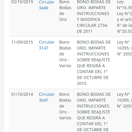
02/10/2019
Bono
BONO BODAS DE
Ley
Circular
Bodas
ORO. IMPARTE
N°16.39
3449
de
INSTRUCCIONES
Ley N°2
Oro
Y MODIFICA
y el art
CIRCULAR 2734,
8° de l
DE 2011
N°20.5
11/09/2015
Circular
Bono
BONO BODAS DE
Ley N°
3147
Bodas
ORO. IMPARTE
16395; 
de
INSTRUCCIONES
N° 205
Oro
-
SOBRE REAJUSTE
Varios
QUE REGIRÁ A
CONTAR DEL 1°
DE OCTUBRE DE
2015.
01/10/2014
Circular
Bono
BONO BODAS DE
Ley N°
3047
Bodas
ORO. IMPARTE
16395; 
de
INSTRUCCIONES
N° 205
Oro
-
SOBRE REAJUSTE
Varios
QUE REGIRÁ A
CONTAR DEL 1°
DE OCTUBRE DE