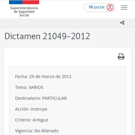
Ir
Superintendencia
Mi portal
al
Toggle
de
contenido
naviga
Seguridad
principal
icono
Social
(SUSESO)
Dictamen 21049-2012
-
Gobierno
de
.
Chile
Fecha: 29 de marzo de 2012
Tema:
VARIOS
Destinatario: PARTICULAR
Acción:
Instruye
Criterio:
Antiguo
Vigencia:
No Alterado