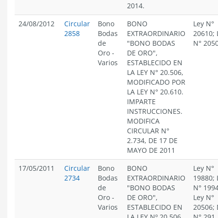
2014.
24/08/2012
Circular
Bono
BONO
Ley N°
2858
Bodas
EXTRAORDINARIO
20610; 
de
"BONO BODAS
N° 205
Oro
-
DE ORO",
Varios
ESTABLECIDO EN
LA LEY N° 20.506,
MODIFICADO POR
LA LEY N° 20.610.
IMPARTE
INSTRUCCIONES.
MODIFICA
CIRCULAR N°
2.734, DE 17 DE
MAYO DE 2011
17/05/2011
Circular
Bono
BONO
Ley N°
2734
Bodas
EXTRAORDINARIO
19880; 
de
"BONO BODAS
N° 1994
Oro
-
DE ORO",
Ley N°
Varios
ESTABLECIDO EN
20506; 
LA LEY Nº 20.506.
N° 291,