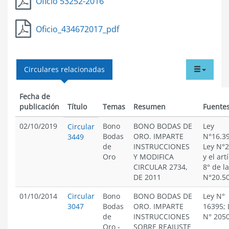
Oficio 53252-2016
Oficio_434672017_pdf
tabdr
Circulares relacionadas
menu
Fecha de
publicación
Título
Temas
Resumen
Fuente
02/10/2019
Bono
BONO BODAS DE
Ley
Circular
Bodas
ORO. IMPARTE
N°16.39
3449
de
INSTRUCCIONES
Ley N°2
Oro
Y MODIFICA
y el art
CIRCULAR 2734,
8° de l
DE 2011
N°20.5
01/10/2014
Circular
Bono
BONO BODAS DE
Ley N°
3047
Bodas
ORO. IMPARTE
16395; 
de
INSTRUCCIONES
N° 205
Oro
-
SOBRE REAJUSTE