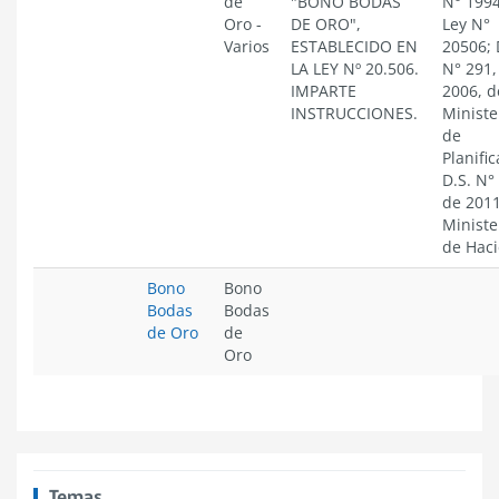
de
"BONO BODAS
N° 1994
Oro
-
DE ORO",
Ley N°
Varios
ESTABLECIDO EN
20506; 
LA LEY Nº 20.506.
N° 291,
IMPARTE
2006, d
INSTRUCCIONES.
Ministe
de
Planific
D.S. N°
de 2011
Ministe
de Hac
Bono
Bono
Bodas
Bodas
de Oro
de
Oro
Temas