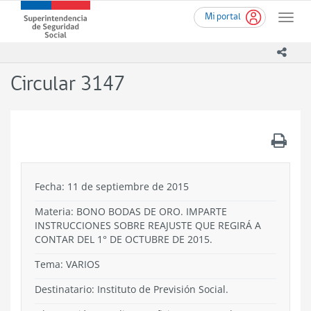
Ir
Superintendencia
Mi portal
al
Toggle
de
contenido
naviga
Seguridad
principal
icono
Social
(SUSESO)
Circular 3147
-
Gobierno
de
Chile
.
Fecha: 11 de septiembre de 2015
Materia: BONO BODAS DE ORO. IMPARTE
INSTRUCCIONES SOBRE REAJUSTE QUE REGIRÁ A
CONTAR DEL 1° DE OCTUBRE DE 2015.
Tema:
VARIOS
Destinatario: Instituto de Previsión Social.