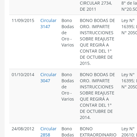
CIRCULAR 2734,
8° de l
DE 2011
N°20.5
11/09/2015
Circular
Bono
BONO BODAS DE
Ley N°
3147
Bodas
ORO. IMPARTE
16395; 
de
INSTRUCCIONES
N° 205
Oro
-
SOBRE REAJUSTE
Varios
QUE REGIRÁ A
CONTAR DEL 1°
DE OCTUBRE DE
2015.
01/10/2014
Circular
Bono
BONO BODAS DE
Ley N°
3047
Bodas
ORO. IMPARTE
16395; 
de
INSTRUCCIONES
N° 205
Oro
-
SOBRE REAJUSTE
Varios
QUE REGIRÁ A
CONTAR DEL 1°
DE OCTUBRE DE
2014.
24/08/2012
Circular
Bono
BONO
Ley N°
2858
Bodas
EXTRAORDINARIO
20610; 