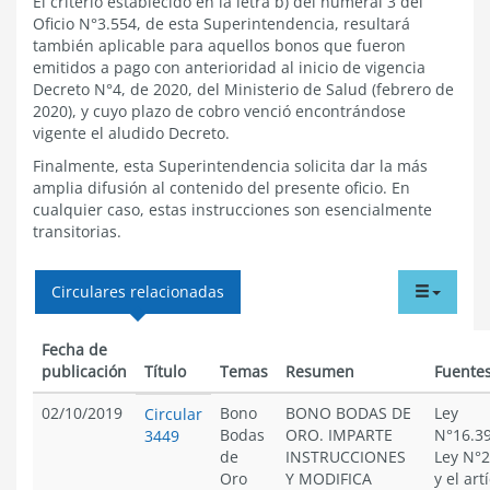
El criterio establecido en la letra b) del numeral 3 del
Oficio N°3.554, de esta Superintendencia, resultará
también aplicable para aquellos bonos que fueron
emitidos a pago con anterioridad al inicio de vigencia
Decreto N°4, de 2020, del Ministerio de Salud (febrero de
2020), y cuyo plazo de cobro venció encontrándose
vigente el aludido Decreto.
Finalmente, esta Superintendencia solicita dar la más
amplia difusión al contenido del presente oficio. En
cualquier caso, estas instrucciones son esencialmente
transitorias.
tabdr
Circulares relacionadas
menu
Fecha de
publicación
Título
Temas
Resumen
Fuente
02/10/2019
Bono
BONO BODAS DE
Ley
Circular
Bodas
ORO. IMPARTE
N°16.39
3449
de
INSTRUCCIONES
Ley N°2
Oro
Y MODIFICA
y el art