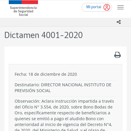
Ir
Superintendencia
Mi portal
al
Toggle
de
contenido
naviga
Seguridad
principal
icono
Social
(SUSESO)
Dictamen 4001-2020
-
Gobierno
de
.
Chile
Fecha: 18 de diciembre de 2020
Destinatario: DIRECTOR NACIONAL INSTITUTO DE
PREVISIÓN SOCIAL
Observación: Aclara instrucción impartida a través
del Oficio N° 3.554, de 2020, sobre Bono Bodas de
Oro, específicamente respecto de beneficiarios a
quienes se emitió a pago el aludido Bono con
anterioridad al inicio de vigencia del Decreto N°4,
de 2020, del Ministerio de Salud, y el plazo de