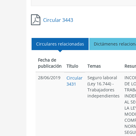
Circular 3443
Circulares relacionadas
Dictámenes relacio
Fecha de
publicación
Título
Temas
Resu
28/06/2019
Seguro laboral
INCO
Circular
(Ley 16.744)
-
DE L
3431
Trabajadores
TRAB
independientes
INDE
AL S
LA LE
MODI
COMP
NORM
SEGU