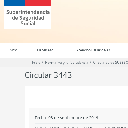
Ir
Superintendencia
al
de
contenido
Seguridad
principal
Social
(SUSESO)
-
Gobierno
de
Inicio
La Suseso
Atención usuarios/as
Chile
Inicio
Normativa y Jurisprudencia
Circulares de SUSES
Circular 3443
.
Fecha: 03 de septiembre de 2019
Materia: "INCORPORACIÓN DE LOS TRABAJADORE