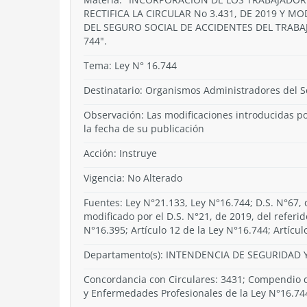
RECTIFICA LA CIRCULAR No 3.431, DE 2019 Y M
DEL SEGURO SOCIAL DE ACCIDENTES DEL TRABA
744".
Tema:
Ley N° 16.744
Destinatario: Organismos Administradores del S
Observación: Las modificaciones introducidas por
la fecha de su publicación
Acción:
Instruye
Vigencia:
No Alterado
Fuentes: Ley N°21.133, Ley N°16.744; D.S. N°67, d
modificado por el D.S. N°21, de 2019, del referido 
N°16.395; Artículo 12 de la Ley N°16.744; Artícul
Departamento(s):
INTENDENCIA DE SEGURIDAD Y
Concordancia con Circulares: 3431; Compendio d
y Enfermedades Profesionales de la Ley N°16.74