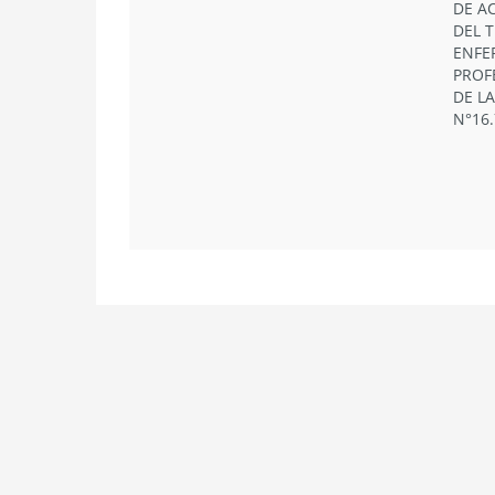
DE A
DEL 
ENFE
PROF
DE LA
N°16