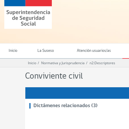
Ir
Superintendencia
al
de
contenido
Seguridad
principal
Social
(SUSESO)
-
Gobierno
de
Inicio
La Suseso
Atención usuarios/as
Chile
Inicio
Normativa y Jurisprudencia
n2:Descriptores
Conviviente civil
Dictámenes relacionados (3)