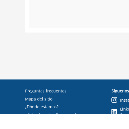
Preguntas frecuentes
Síguenos
Mapa del sitio
Inst
¿Dónde estamos?
Link
oficinadepartes@suseso.cl
Segu
Verifica tu documento