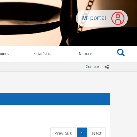
Mi portal
ciones
Estadísticas
Noticias
icono comparti
Compartir
Previous
1
Next