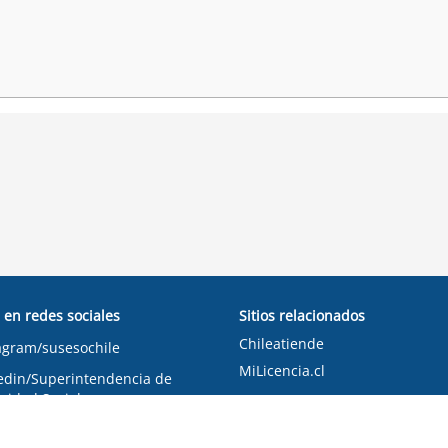
 en redes sociales
Sitios relacionados
Chileatiende
agram/susesochile
MiLicencia.cl
edin/Superintendencia de
ridad Social