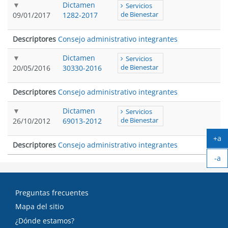
Dictamen
Servicios
09/01/2017
1282-2017
de Bienestar
Descriptores
Consejo administrativo integrantes
Dictamen
Servicios
20/05/2016
30330-2016
de Bienestar
Descriptores
Consejo administrativo integrantes
Dictamen
Servicios
26/10/2012
69013-2012
de Bienestar
+a
Descriptores
Consejo administrativo integrantes
Ag
-a
tex
Ach
tex
Preguntas frecuentes
Mapa del sitio
¿Dónde estamos?