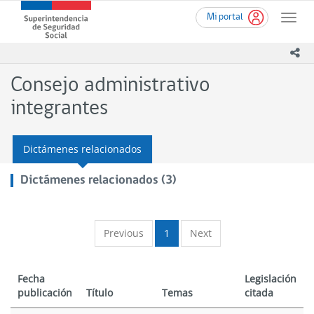
Ir
Superintendencia
Mi portal
al
Toggle
de
contenido
naviga
Seguridad
principal
ico
Social
(SUSESO)
Consejo administrativo
-
Gobierno
integrantes
de
Chile
Dictámenes relacionados
Dictámenes relacionados (3)
Previous
1
Next
Fecha
Legislación
publicación
Título
Temas
citada