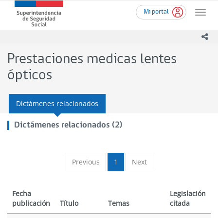
Ir
Superintendencia
Mi portal
al
Toggle
de
contenido
naviga
Seguridad
principal
ico
Social
(SUSESO)
Prestaciones medicas lentes
-
Gobierno
ópticos
de
Chile
Dictámenes relacionados
Dictámenes relacionados (2)
Previous
1
Next
Fecha
Legislación
publicación
Título
Temas
citada