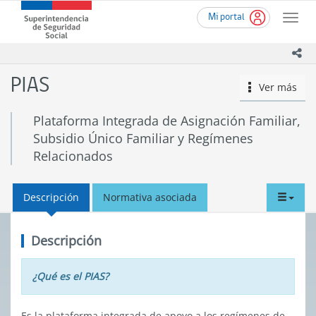
Ir
Superintendencia
Mi portal
al
Toggle
de
contenido
naviga
Seguridad
principal
ico
Social
(SUSESO)
PIAS
Ver más
icono
-
Gobierno
de
Plataforma Integrada de Asignación Familiar,
Chile
Subsidio Único Familiar y Regímenes
Relacionados
tabd
Descripción
Normativa asociada
men
Descripción
¿Qué es el PIAS?
Es la plataforma integrada de apoyo a los regímenes de