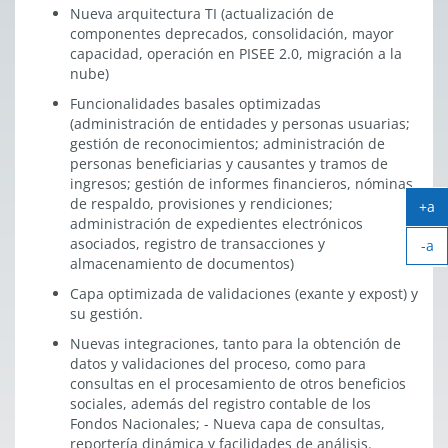
Nueva arquitectura TI (actualización de
componentes deprecados, consolidación, mayor
capacidad, operación en PISEE 2.0, migración a la
nube)
Funcionalidades basales optimizadas
(administración de entidades y personas usuarias;
gestión de reconocimientos; administración de
personas beneficiarias y causantes y tramos de
ingresos; gestión de informes financieros, nóminas
de respaldo, provisiones y rendiciones;
+a
administración de expedientes electrónicos
Ag
asociados, registro de transacciones y
-a
tex
almacenamiento de documentos)
Ach
tex
Capa optimizada de validaciones (exante y expost) y
su gestión.
Nuevas integraciones, tanto para la obtención de
datos y validaciones del proceso, como para
consultas en el procesamiento de otros beneficios
sociales, además del registro contable de los
Fondos Nacionales; - Nueva capa de consultas,
reportería dinámica y facilidades de análisis.