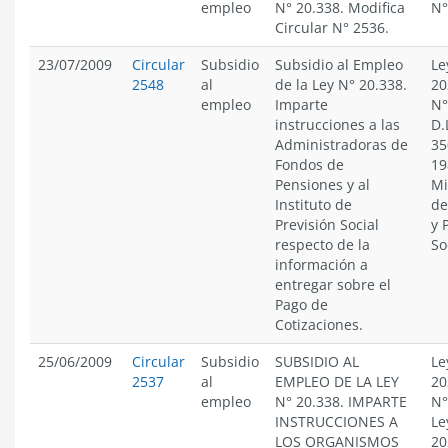
empleo
N° 20.338. Modifica
N°
Circular N° 2536.
23/07/2009
Circular
Subsidio
Subsidio al Empleo
Le
2548
al
de la Ley N° 20.338.
20
empleo
Imparte
N°
instrucciones a las
D.
Administradoras de
35
Fondos de
19
Pensiones y al
Mi
Instituto de
de
Previsión Social
y 
respecto de la
So
información a
entregar sobre el
Pago de
Cotizaciones.
25/06/2009
Circular
Subsidio
SUBSIDIO AL
Le
2537
al
EMPLEO DE LA LEY
20
empleo
N° 20.338. IMPARTE
N°
INSTRUCCIONES A
Le
LOS ORGANISMOS
20