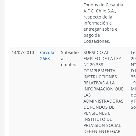
Fondos de Cesantía
A.F.C. Chile S.A.,
respecto de la
Información a
entregar sobre el
pago de
Cotizaciones.
14/07/2010
Circular
Subsidio
SUBSIDIO AL
Le
2668
al
EMPLEO DE LA LEY
20
empleo
N° 20.338.
N°
COMPLEMENTA
D.
INSTRUCCIONES
35
RELATIVAS A LA
19
INFORMACIÓN QUE
Mi
LAS
de
ADMINISTRADORAS
y 
DE FONDOS DE
So
PENSIONES E
INSTITUTO DE
PREVISIÓN SOCIAL
DEBEN ENTREGAR