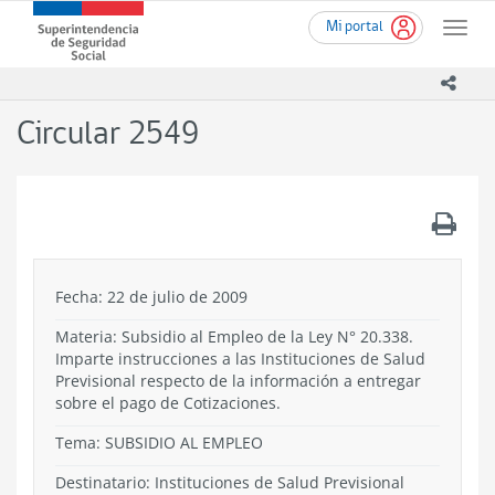
Ir
Superintendencia
Mi portal
al
Toggle
de
contenido
naviga
Seguridad
principal
icono
Social
(SUSESO)
Circular 2549
-
Gobierno
de
Chile
.
Fecha: 22 de julio de 2009
Materia: Subsidio al Empleo de la Ley N° 20.338.
Imparte instrucciones a las Instituciones de Salud
Previsional respecto de la información a entregar
sobre el pago de Cotizaciones.
Tema:
SUBSIDIO AL EMPLEO
Destinatario: Instituciones de Salud Previsional