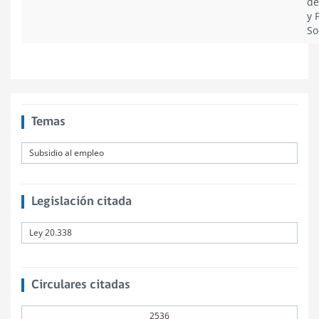
de
y 
So
Temas
Subsidio al empleo
Legislación citada
Ley 20.338
Circulares citadas
2536