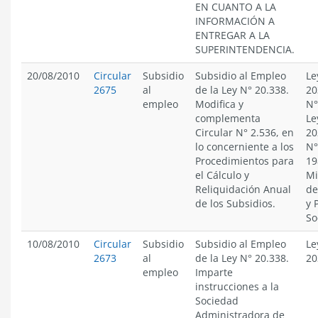
EN CUANTO A LA
INFORMACIÓN A
ENTREGAR A LA
SUPERINTENDENCIA.
20/08/2010
Circular
Subsidio
Subsidio al Empleo
Le
2675
al
de la Ley N° 20.338.
20
empleo
Modifica y
N°
complementa
Le
Circular N° 2.536, en
20
lo concerniente a los
N°
Procedimientos para
19
el Cálculo y
Mi
Reliquidación Anual
de
de los Subsidios.
y 
So
10/08/2010
Circular
Subsidio
Subsidio al Empleo
Le
2673
al
de la Ley N° 20.338.
20
empleo
Imparte
instrucciones a la
Sociedad
Administradora de