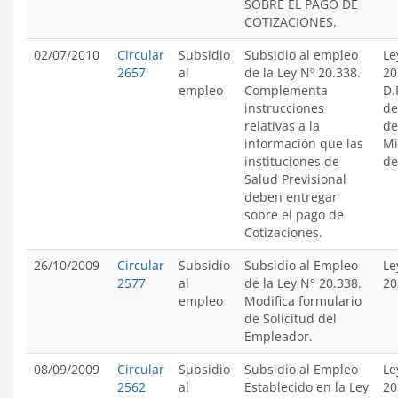
SOBRE EL PAGO DE
COTIZACIONES.
02/07/2010
Circular
Subsidio
Subsidio al empleo
Le
2657
al
de la Ley Nº 20.338.
20
empleo
Complementa
D.
instrucciones
de
relativas a la
de
información que las
Mi
instituciones de
de
Salud Previsional
deben entregar
sobre el pago de
Cotizaciones.
26/10/2009
Circular
Subsidio
Subsidio al Empleo
Le
2577
al
de la Ley N° 20.338.
20
empleo
Modifica formulario
de Solicitud del
Empleador.
08/09/2009
Circular
Subsidio
Subsidio al Empleo
Le
2562
al
Establecido en la Ley
20