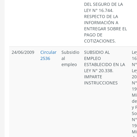
DEL SEGURO DE LA
LEY N° 16.744.
RESPECTO DE LA
INFORMACIÓN A
ENTREGAR SOBRE EL
PAGO DE
COTIZACIONES.
24/06/2009
Circular
Subsidio
SUBSIDIO AL
Le
2536
al
EMPLEO
16
empleo
ESTABLECIDO EN LA
N°
LEY N° 20.338.
Le
IMPARTE
20
INSTRUCCIONES
N°
19
Mi
de
y 
So
N°
19
Mi