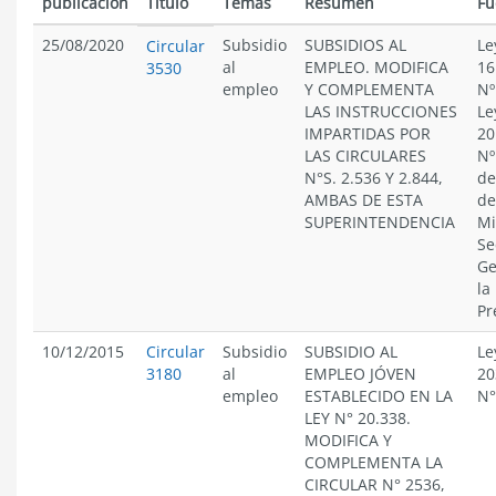
publicación
Título
Temas
Resumen
Fu
25/08/2020
Subsidio
SUBSIDIOS AL
Le
Circular
al
EMPLEO. MODIFICA
16
3530
empleo
Y COMPLEMENTA
Nº
LAS INSTRUCCIONES
Le
IMPARTIDAS POR
20
LAS CIRCULARES
Nº
N°S. 2.536 Y 2.844,
de
AMBAS DE ESTA
de
SUPERINTENDENCIA
Mi
Se
Ge
la
Pr
10/12/2015
Circular
Subsidio
SUBSIDIO AL
Le
3180
al
EMPLEO JÓVEN
20
empleo
ESTABLECIDO EN LA
N°
LEY N° 20.338.
MODIFICA Y
COMPLEMENTA LA
CIRCULAR N° 2536,