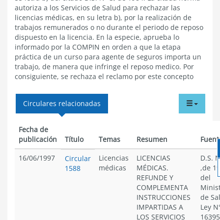
autoriza a los Servicios de Salud para rechazar las
licencias médicas, en su letra b), por la realización de
trabajos remunerados o no durante el periodo de reposo
dispuesto en la licencia. En la especie, aprueba lo
informado por la COMPIN en orden a que la etapa
práctica de un curso para agente de seguros importa un
trabajo, de manera que infringe el reposo medico. Por
consiguiente, se rechaza el reclamo por este concepto
tabdr
Circulares relacionadas
menu
Fecha de
publicación
Título
Temas
Resumen
Fuent
16/06/1997
Licencias
LICENCIAS
D.S. N
Circular
médicas
MÉDICAS.
,de 1
1588
REFUNDE Y
del
COMPLEMENTA
Minis
INSTRUCCIONES
de Sa
IMPARTIDAS A
Ley N
LOS SERVICIOS
16395