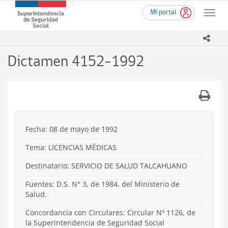
Ir
Superintendencia
Mi portal
al
Toggle
de
contenido
naviga
Seguridad
principal
icono
Social
(SUSESO)
Dictamen 4152-1992
-
Gobierno
de
.
Chile
Fecha: 08 de mayo de 1992
Tema:
LICENCIAS MÉDICAS
Destinatario: SERVICIO DE SALUD TALCAHUANO
Fuentes: D.S. N° 3, de 1984, del Ministerio de
Salud.
Concordancia con Circulares: Circular Nº 1126, de
la Superintendencia de Seguridad Social