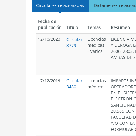
Circulares relacionadas
Dictámenes relacio
Fecha de
publicación
Título
Temas
Resumen
12/10/2023
Licencias
LICENCIA M
Circular
médicas
Y DEROGA L
3779
-
Varios
2006; 2803, 
AMBAS DE 20
17/12/2019
Circular
Licencias
IMPARTE IN
3480
médicas
OPERADORE
EN EL SIST
ELECTRÓNIC
SANCIONADO
20.585 CON
FACULTAD D
Y/O CON LA
FORMULARIO