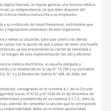
la digital liberada, le impide generar una licencia médica
encial, su independencia, ya que debe disponer del
la licencia médica manuscrita a su empleador.
da a su Institución de Salud Previsional, indicándole que
ones y regulaciones emanaban de este Organismo.
ice y revise su situación, para que usted y las demás
an contar con la opción de que a pesar de tener una huella
lectrónicas, ya sea presentando su carnet de identidad o
 al margen de esta implementación tan útil y eficiente.
icencia médica electrónica, es aquella otorgada y
erdo a lo establecido en la Ley N° 19.799 y su normativa
D.S. N° 3 y la Resolución Exenta N° 608, de 2006, del
ramitación, consagradas en el numeral 4.1. de la Circular
guridad Social, IF N°32 y N° 2338 de 01 de diciembre de
nformidad a establecido en su numeral 4.1.1.2., letra b),
édicas, además de completar la sección que le corresponde
e su responsabilidad, debe, en la misma oportunidad,