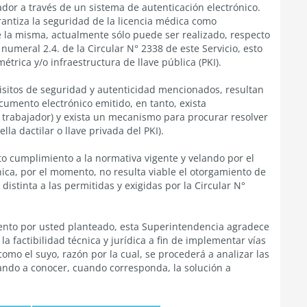
jador a través de un sistema de autenticación electrónico.
rantiza la seguridad de la licencia médica como
 la misma, actualmente sólo puede ser realizado, respecto
numeral 2.4. de la Circular N° 2338 de este Servicio, esto
trica y/o infraestructura de llave pública (PKI).
uisitos de seguridad y autenticidad mencionados, resultan
cumento electrónico emitido, en tanto, exista
 trabajador) y exista un mecanismo para procurar resolver
la dactilar o llave privada del PKI).
to cumplimiento a la normativa vigente y velando por el
nica, por el momento, no resulta viable el otorgamiento de
distinta a las permitidas y exigidas por la Circular N°
imiento por usted planteado, esta Superintendencia agradece
 la factibilidad técnica y jurídica a fin de implementar vías
como el suyo, razón por la cual, se procederá a analizar las
dando a conocer, cuando corresponda, la solución a