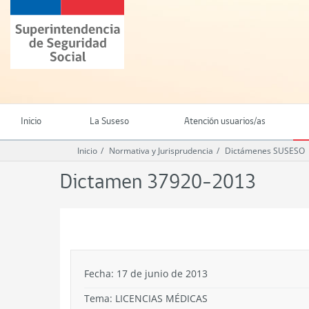
Ir
Superintendencia
al
de
contenido
Seguridad
principal
Social
(SUSESO)
-
Gobierno
de
Inicio
La Suseso
Atención usuarios/as
Chile
Inicio
Normativa y Jurisprudencia
Dictámenes SUSESO
Dictamen 37920-2013
.
Fecha: 17 de junio de 2013
Tema:
LICENCIAS MÉDICAS