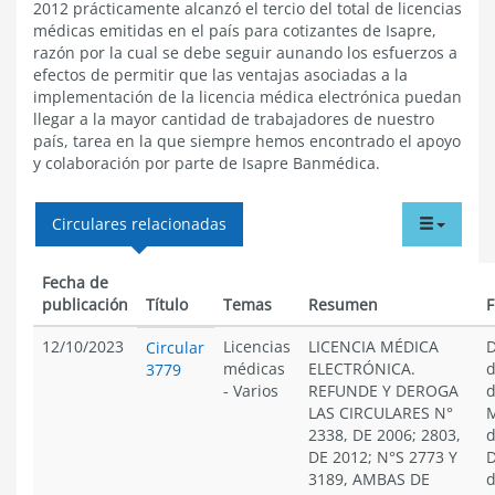
2012 prácticamente alcanzó el tercio del total de licencias
médicas emitidas en el país para cotizantes de Isapre,
razón por la cual se debe seguir aunando los esfuerzos a
efectos de permitir que las ventajas asociadas a la
implementación de la licencia médica electrónica puedan
llegar a la mayor cantidad de trabajadores de nuestro
país, tarea en la que siempre hemos encontrado el apoyo
y colaboración por parte de Isapre Banmédica.
tabdr
Circulares relacionadas
menu
Fecha de
publicación
Título
Temas
Resumen
F
12/10/2023
Licencias
LICENCIA MÉDICA
D
Circular
médicas
ELECTRÓNICA.
d
3779
-
Varios
REFUNDE Y DEROGA
d
LAS CIRCULARES N°
M
2338, DE 2006; 2803,
d
DE 2012; N°S 2773 Y
D
3189, AMBAS DE
d