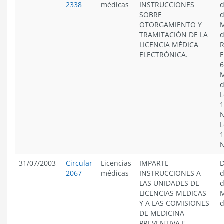
2338
médicas
INSTRUCCIONES
d
SOBRE
d
OTORGAMIENTO Y
M
TRAMITACIÓN DE LA
d
LICENCIA MÉDICA
R
ELECTRÓNICA.
E
6
M
d
L
1
N
L
1
N
31/07/2003
Circular
Licencias
IMPARTE
D
2067
médicas
INSTRUCCIONES A
d
LAS UNIDADES DE
d
LICENCIAS MEDICAS
M
Y A LAS COMISIONES
d
DE MEDICINA
PREVENTIVA E