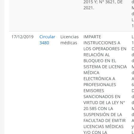
2015 Y; N° 3621, DE
d
2021.
M
d
L
1
17/12/2019
Circular
Licencias
IMPARTE
L
3480
médicas
INSTRUCCIONES A
1
LOS OPERADORES EN
D
RELACIÓN AL
d
BLOQUEO EN EL
d
SISTEMA DE LICENCIA
M
MÉDICA
d
ELECTRÓNICA A
A
PROFESIONALES
6
EMISORES
D
SANCIONADOS EN
d
VIRTUD DE LA LEY N°
d
20.585 CON LA
M
SUSPENSIÓN DE LA
d
FACULTAD DE EMITIR
A
LICENCIAS MÉDICAS
y
Y/O CON LA
L