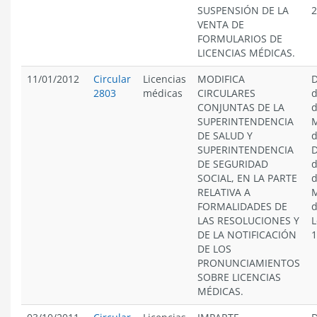
SUSPENSIÓN DE LA
2
VENTA DE
FORMULARIOS DE
LICENCIAS MÉDICAS.
11/01/2012
Circular
Licencias
MODIFICA
D
2803
médicas
CIRCULARES
d
CONJUNTAS DE LA
d
SUPERINTENDENCIA
M
DE SALUD Y
d
SUPERINTENDENCIA
D
DE SEGURIDAD
d
SOCIAL, EN LA PARTE
d
RELATIVA A
M
FORMALIDADES DE
d
LAS RESOLUCIONES Y
L
DE LA NOTIFICACIÓN
1
DE LOS
PRONUNCIAMIENTOS
SOBRE LICENCIAS
MÉDICAS.