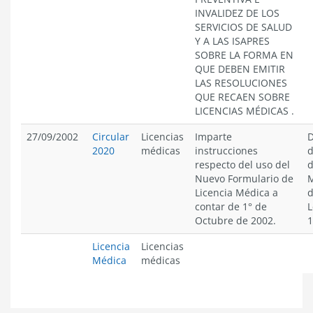
INVALIDEZ DE LOS
SERVICIOS DE SALUD
Y A LAS ISAPRES
SOBRE LA FORMA EN
QUE DEBEN EMITIR
LAS RESOLUCIONES
QUE RECAEN SOBRE
LICENCIAS MÉDICAS .
27/09/2002
Circular
Licencias
Imparte
D
2020
médicas
instrucciones
d
respecto del uso del
d
Nuevo Formulario de
M
Licencia Médica a
d
contar de 1° de
L
Octubre de 2002.
1
Licencia
Licencias
Médica
médicas