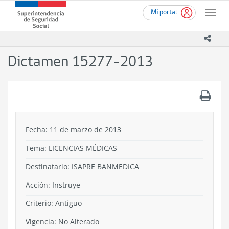
Ir
Superintendencia
Mi portal
al
Toggle
de
contenido
naviga
Seguridad
principal
icono
Social
(SUSESO)
Dictamen 15277-2013
-
Gobierno
de
.
Chile
Fecha: 11 de marzo de 2013
Tema:
LICENCIAS MÉDICAS
Destinatario: ISAPRE BANMEDICA
Acción:
Instruye
Criterio:
Antiguo
Vigencia:
No Alterado