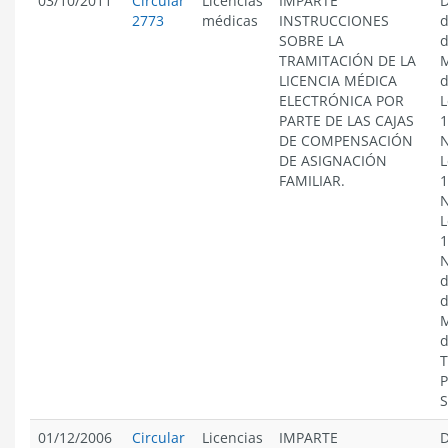
03/10/2011
Circular
Licencias
IMPARTE
D
2773
médicas
INSTRUCCIONES
d
SOBRE LA
d
TRAMITACIÓN DE LA
M
LICENCIA MÉDICA
d
ELECTRÓNICA POR
L
PARTE DE LAS CAJAS
1
DE COMPENSACIÓN
N
DE ASIGNACIÓN
L
FAMILIAR.
1
N
L
1
N
d
d
M
d
T
P
S
01/12/2006
Circular
Licencias
IMPARTE
D