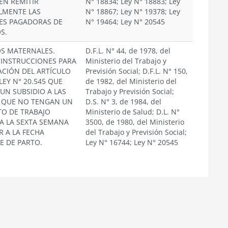
EN REMITIR
N° 18834; Ley N° 18883; Ley
LMENTE LAS
N° 18867; Ley N° 19378; Ley
ES PAGADORAS DE
N° 19464; Ley N° 20545
S.
OS MATERNALES.
D.F.L. N° 44, de 1978, del
 INSTRUCCIONES PARA
Ministerio del Trabajo y
ACIÓN DEL ARTÍCULO
Previsión Social; D.F.L. N° 150,
 LEY N° 20.545 QUE
de 1982, del Ministerio del
UN SUBSIDIO A LAS
Trabajo y Previsión Social;
 QUE NO TENGAN UN
D.S. N° 3, de 1984, del
O DE TRABAJO
Ministerio de Salud; D.L. N°
 A LA SEXTA SEMANA
3500, de 1980, del Ministerio
R A LA FECHA
del Trabajo y Previsión Social;
E DE PARTO.
Ley N° 16744; Ley N° 20545