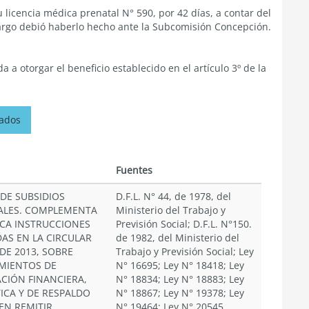
 licencia médica prenatal N° 590, por 42 días, a contar del
argo debió haberlo hecho ante la Subcomisión Concepción.
a otorgar el beneficio establecido en el artículo 3º de la
nados
n
Fuentes
 DE SUBSIDIOS
D.F.L. N° 44, de 1978, del
LES. COMPLEMENTA
Ministerio del Trabajo y
ICA INSTRUCCIONES
Previsión Social; D.F.L. N°150.
DAS EN LA CIRCULAR
de 1982, del Ministerio del
 DE 2013, SOBRE
Trabajo y Previsión Social; Ley
MIENTOS DE
N° 16695; Ley N° 18418; Ley
CIÓN FINANCIERA,
N° 18834; Ley N° 18883; Ley
ICA Y DE RESPALDO
N° 18867; Ley N° 19378; Ley
EN REMITIR
N° 19464; Ley N° 20545