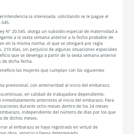
rintendencia la interesada, solicitando se le pague el
0.545.
a Ley N° 20.545, otorga un subsidio especial de maternidad a
igente a la sexta semana anterior a la fecha probable de
an en la misma norma, el que se otorgará por regla
 210 días, sin perjuicio de algunas situaciones especiales
eficio que se devenga a partir de la sexta semana anterior
s de dicha fecha.
eneficio las mujeres que cumplan con los siguientes
ma previsional, con anterioridad al inicio del embarazo.
discontinuas, en calidad de trabajadora dependiente,
o inmediatamente anteriores al inicio del embarazo. Para
otizaciones durante ocho meses dentro de los 24 meses
l embarazo, independiente del número de días por los que
o de dichos meses.
erior al embarazo se haya registrado en virtud de
o por obra, servicio o faena determinada.