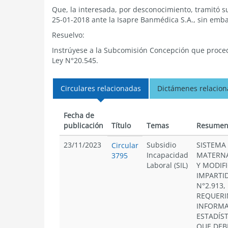
Que, la interesada, por desconocimiento, tramitó su
25-01-2018 ante la Isapre Banmédica S.A., sin emb
Resuelvo:
Instrúyese a la Subcomisión Concepción que proceda 
Ley N°20.545.
Circulares relacionadas
Dictámenes relacio
Fecha de
publicación
Título
Temas
Resume
23/11/2023
Subsidio
SISTEMA
Circular
Incapacidad
MATERNA
3795
Laboral (SIL)
Y MODIF
IMPARTI
N°2.913,
REQUERI
INFORMA
ESTADÍST
QUE DEB