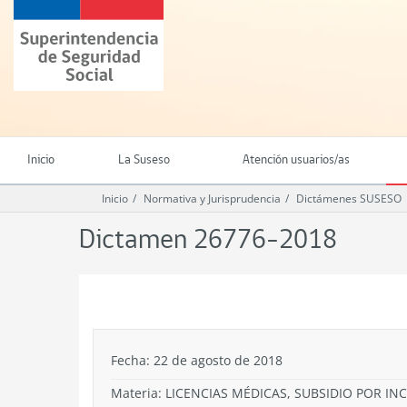
Ir
Superintendencia
al
de
contenido
Seguridad
principal
Social
(SUSESO)
-
Gobierno
de
Inicio
La Suseso
Atención usuarios/as
Chile
Inicio
Normativa y Jurisprudencia
Dictámenes SUSESO
Dictamen 26776-2018
.
Fecha: 22 de agosto de 2018
Materia: LICENCIAS MÉDICAS, SUBSIDIO POR I