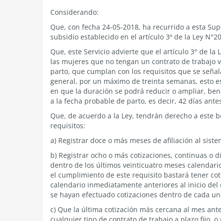
Considerando:
Que, con fecha 24-05-2018, ha recurrido a esta Supe
subsidio establecido en el artículo 3º de la Ley N°2
Que, este Servicio advierte que el artículo 3° de l
las mujeres que no tengan un contrato de trabajo v
parto, que cumplan con los requisitos que se señal
general, por un máximo de treinta semanas, esto es,
en que la duración se podrá reducir o ampliar, ben
a la fecha probable de parto, es decir, 42 días ante
Que, de acuerdo a la Ley, tendrán derecho a este b
requisitos:
a) Registrar doce o más meses de afiliación al siste
b) Registrar ocho o más cotizaciones, continuas o 
dentro de los últimos veinticuatro meses calendari
el cumplimiento de este requisito bastará tener c
calendario inmediatamente anteriores al inicio de
se hayan efectuado cotizaciones dentro de cada un
c) Que la última cotización más cercana al mes ant
cualquier tipo de contrato de trabajo a plazo fijo, 