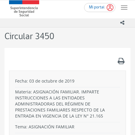
Ir
Superintendencia
Mi portal
al
Toggle
de
contenido
naviga
Seguridad
principal
icono
Social
(SUSESO)
Circular 3450
-
Gobierno
de
Chile
.
Fecha: 03 de octubre de 2019
Materia: ASIGNACIÓN FAMILIAR. IMPARTE
INSTRUCCIONES A LAS ENTIDADES
ADMINISTRADORAS DEL RÉGIMEN DE
PRESTACIONES FAMILIARES RESPECTO DE LA
ENTRADA EN VIGENCIA DE LA LEY N° 21.165
Tema:
ASIGNACIÓN FAMILIAR