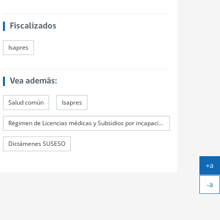
Fiscalizados
Isapres
Vea además:
Salud común
Isapres
Régimen de Licencias médicas y Subsidios por incapacidad laboral (SIL)
Dictámenes SUSESO
+a
Ag
-a
tex
Ach
tex