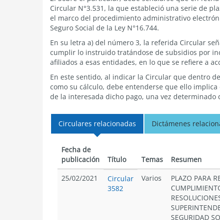
Circular N°3.531, la que estableció una serie de pl
el marco del procedimiento administrativo electró
Seguro Social de la Ley N°16.744.
En su letra a) del número 3, la referida Circular s
cumplir lo instruido tratándose de subsidios por 
afiliados a esas entidades, en lo que se refiere a ac
En este sentido, al indicar la Circular que dentro d
como su cálculo, debe entenderse que ello implica 
de la interesada dicho pago, una vez determinado q
Circulares relacionadas
Dictámenes relacio
Fecha de
publicación
Título
Temas
Resumen
25/02/2021
Varios
PLAZO PARA R
Circular
CUMPLIMIENTO
3582
RESOLUCIONES
SUPERINTENDE
SEGURIDAD SO