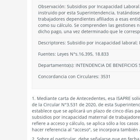
Observación: Subsidios por Incapacidad Laboral.
instruido por esta Superintendencia, tratándose
trabajadores dependientes afiliados a esas entid
como su cálculo. Se comprenden las gestiones ne
dicho pago, una vez determinado que le corresp
Descriptores: Subsidio por incapacidad laboral; 
Fuentes: Leyes N°s.16.395, 18.833
Departamento(s):
INTENDENCIA DE BENEFICIOS 
Concordancia con Circulares: 3531
1. Mediante carta de Antecedentes, esa ISAPRE soli
de la Circular N°3.531 de 2020, de esta Superinten
establece que se aplicará un plazo de cinco días p
subsidios por incapacidad maternal de trabajadores
refiere a acceso y cálculo, se aplica sólo a los caso
hacer referencia al "acceso", se incorpora también 
2. Sobre el particular, debe señalarse que en fech