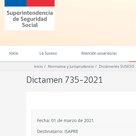
Ir
Superintendencia
al
de
contenido
Seguridad
principal
Social
(SUSESO)
-
Gobierno
de
Inicio
La Suseso
Atención usuarios/as
Chile
Inicio
Normativa y Jurisprudencia
Dictámenes SUSESO
Dictamen 735-2021
.
Fecha: 01 de marzo de 2021
Destinatario: ISAPRE