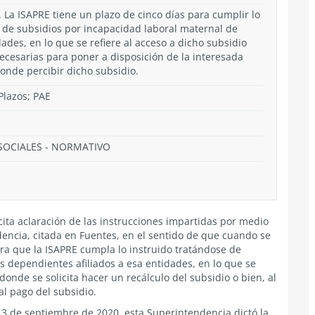
 La ISAPRE tiene un plazo de cinco días para cumplir lo
 de subsidios por incapacidad laboral maternal de
ades, en lo que se refiere al acceso a dicho subsidio
cesarias para poner a disposición de la interesada
onde percibir dicho subsidio.
Plazos; PAE
SOCIALES
-
NORMATIVO
cita aclaración de las instrucciones impartidas por medio
dencia, citada en Fuentes, en el sentido de que cuando se
ara que la ISAPRE cumpla lo instruido tratándose de
 dependientes afiliados a esa entidades, en lo que se
s donde se solicita hacer un recálculo del subsidio o bien, al
al pago del subsidio.
a 3 de septiembre de 2020, esta Superintendencia dictó la