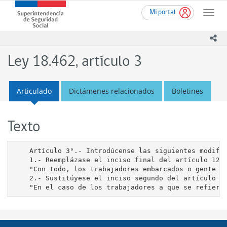
Ir
Superintendencia
Mi portal
al
Toggle
de
contenido
naviga
Seguridad
principal
ico
Social
(SUSESO)
Ley 18.462, artículo 3
-
Gobierno
de
Articulado
Dictámenes relacionados
Boletines
Chile
Texto
    Artículo 3°.- Introdúcense las siguientes modific
    1.- Reemplázase el inciso final del artículo 12 p
    "Con todo, los trabajadores embarcados o gente d
    2.- Sustitúyese el inciso segundo del artículo 28