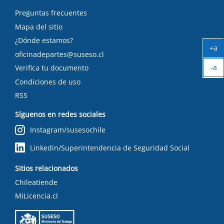
Preguntas frecuentes
Mapa del sitio
¿Dónde estamos?
+a
oficinadepartes@suseso.cl
Ag
-a
tex
Verifica tu documento
Ach
Condiciones de uso
tex
RSS
Síguenos en redes sociales
Instagram/susesochile
Linkedin/Superintendencia de Seguridad Social
Sitios relacionados
Chileatiende
MiLicencia.cl