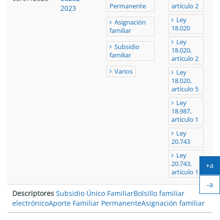
Permanente
artículo 2
2023
Ley
Asignación
18.020
familiar
Ley
Subsidio
18.020,
familiar
artículo 2
Varios
Ley
18.020,
artículo 5
Ley
18.987,
artículo 1
Ley
20.743
Ley
20.743,
+a
artículo 1
Ag
-a
tex
Descriptores
Subsidio Único Familiar
Bolsillo familiar
Ach
electrónico
Aporte Familiar Permanente
Asignación familiar
tex