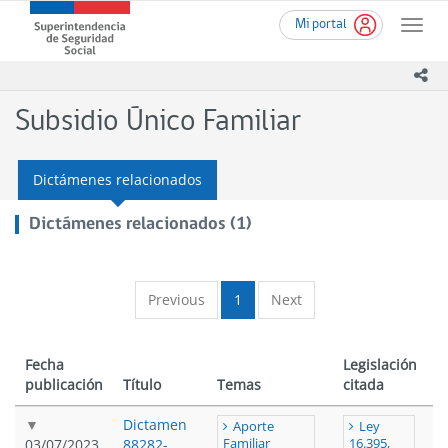
Ir
Superintendencia
Mi portal
al
Toggle
de
contenido
naviga
Seguridad
principal
ico
Social
(SUSESO)
Subsidio Único Familiar
-
Gobierno
de
Dictámenes relacionados
Chile
Dictámenes relacionados (1)
Previous
1
Next
Fecha
Legislación
publicación
Título
Temas
citada
Dictamen
Aporte
Ley
03/07/2023
88282-
Familiar
16.395,