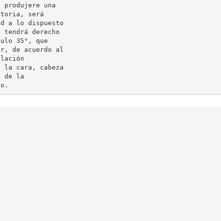
 produjere una

toria, será

d a lo dispuesto

 tendrá derecho

ulo 35°, que

r, de acuerdo al

lación

 la cara, cabeza

 de la
