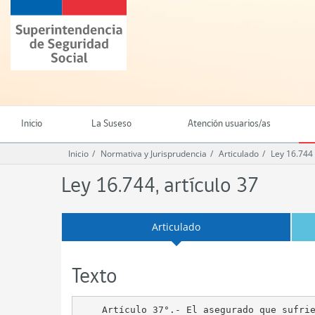
Ir
Superintendencia
al
de
contenido
Seguridad
principal
Social
(SUSESO)
-
Gobierno
de
Inicio
La Suseso
Atención usuarios/as
Chile
Inicio
Normativa y Jurisprudencia
Articulado
Ley 16.744
Ley 16.744, artículo 37
Articulado
Texto
    Artículo 37°.- El asegurado que sufrie