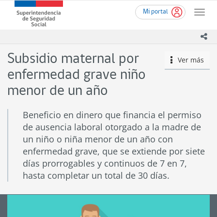
Ir
Superintendencia
Mi portal
al
Toggle
de
contenido
naviga
Seguridad
principal
ico
Social
(SUSESO)
Subsidio maternal por
Ver más
icono
-
Gobierno
enfermedad grave niño
de
menor de un año
Chile
Beneficio en dinero que financia el permiso
de ausencia laboral otorgado a la madre de
un niño o niña menor de un año con
enfermedad grave, que se extiende por siete
días prorrogables y continuos de 7 en 7,
hasta completar un total de 30 días.