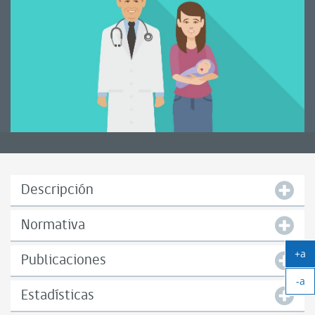
Descripción
Normativa
+a
Publicaciones
Ag
-a
tex
Ach
Estadísticas
tex