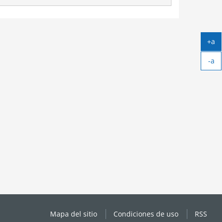
+a
Ag
-a
tex
Ag
tex
Mapa del sitio
Condiciones de uso
RSS