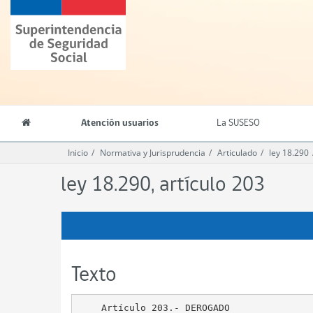
Contenido
Superintendencia
principal
de
Seguridad
Social
(SUSESO)
-
Gobierno
de
Atención usuarios
La SUSESO
Chile
Inicio
Normativa y Jurisprudencia
Articulado
ley 18.290
ley 18.290, artículo 203
Texto