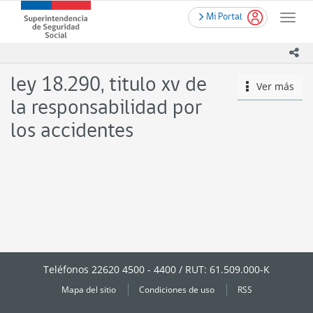
Contenido
.
Superintendencia
Mi Portal
principal
Toggle
de
naviga
Seguridad
ico
Social
(SUSESO)
ley 18.290, titulo xv de
Ver más
icono
-
Gobierno
la responsabilidad por
de
los accidentes
Chile
Teléfonos 22620 4500 - 4400 / RUT: 61.509.000-K
Mapa del sitio
Condiciones de uso
RSS