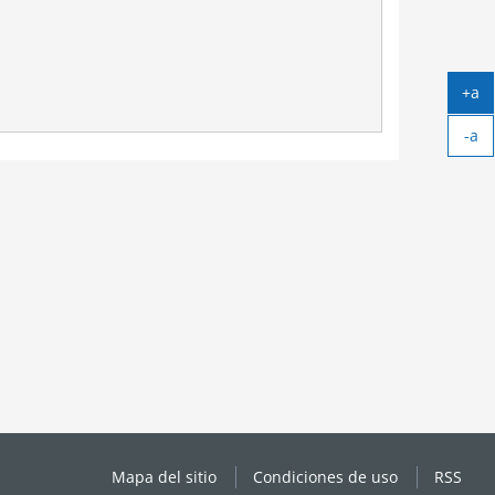
+a
Ag
-a
tex
Ag
tex
Mapa del sitio
Condiciones de uso
RSS