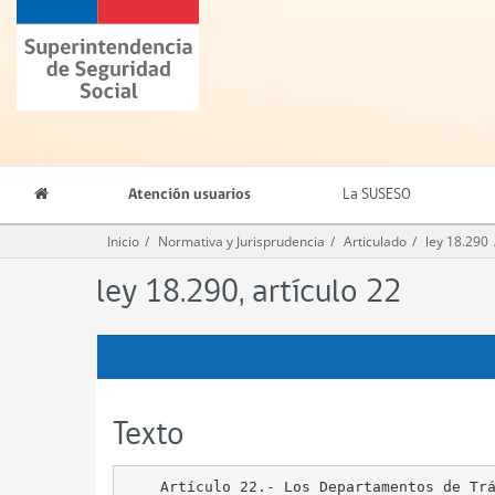
Contenido
Superintendencia
principal
de
Seguridad
Social
(SUSESO)
-
Gobierno
de
Atención usuarios
La SUSESO
Chile
Inicio
Normativa y Jurisprudencia
Articulado
ley 18.290
ley 18.290, artículo 22
Texto
    Artículo 22.- Los Departamentos de Trá