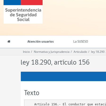
Contenido
Superintendencia
principal
de
Seguridad
Social
(SUSESO)
-
Gobierno
de
Atención usuarios
La SUSESO
Chile
Inicio
Normativa y Jurisprudencia
Articulado
ley 18.290
ley 18.290, artículo 156
Texto
    Artículo 156.- El conductor que estaci