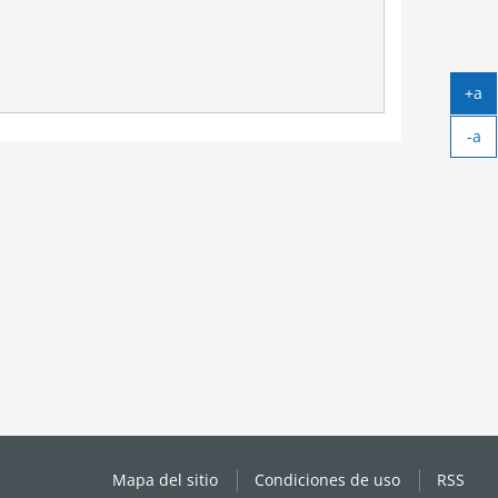
+a
Ag
-a
tex
Ag
tex
Mapa del sitio
Condiciones de uso
RSS