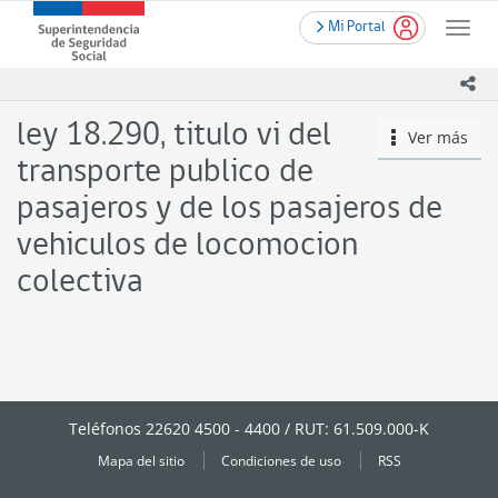
Contenido
.
Superintendencia
Mi Portal
principal
Toggle
de
naviga
Seguridad
ico
Social
(SUSESO)
ley 18.290, titulo vi del
Ver más
icono
-
Gobierno
transporte publico de
de
pasajeros y de los pasajeros de
Chile
vehiculos de locomocion
colectiva
Teléfonos 22620 4500 - 4400 / RUT: 61.509.000-K
Mapa del sitio
Condiciones de uso
RSS