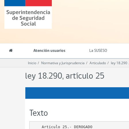
Contenido
Superintendencia
principal
de
Seguridad
Social
(SUSESO)
-
Gobierno
de
Atención usuarios
La SUSESO
Chile
Inicio
Normativa y Jurisprudencia
Articulado
ley 18.290
ley 18.290, artículo 25
Texto