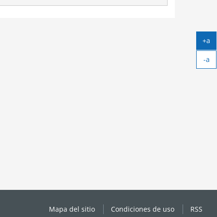
+a
Ag
-a
tex
Ag
tex
Mapa del sitio
Condiciones de uso
RSS