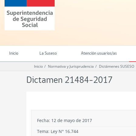
Ir
Superintendencia
al
de
contenido
Seguridad
principal
Social
(SUSESO)
-
Gobierno
de
Inicio
La Suseso
Atención usuarios/as
Chile
Inicio
Normativa y Jurisprudencia
Dictámenes SUSESO
Dictamen 21484-2017
.
Fecha: 12 de mayo de 2017
Tema:
Ley N° 16.744