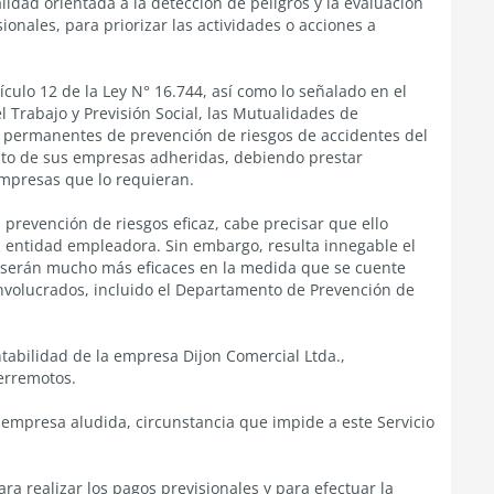
lidad orientada a la detección de peligros y la evaluación
onales, para priorizar las actividades o acciones a
tículo 12 de la Ley N° 16.744, así como lo señalado en el
el Trabajo y Previsión Social, las Mutualidades de
s permanentes de prevención de riesgos de accidentes del
nto de sus empresas adheridas, debiendo prestar
empresas que lo requieran.
 prevención de riesgos eficaz, cabe precisar que ello
a entidad empleadora. Sin embargo, resulta innegable el
s serán mucho más eficaces en la medida que se cuente
 involucrados, incluido el Departamento de Prevención de
ntabilidad de la empresa Dijon Comercial Ltda.,
erremotos.
 empresa aludida, circunstancia que impide a este Servicio
ara realizar los pagos previsionales y para efectuar la