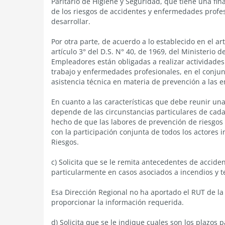
Paritario de Higiene y Seguridad, que tiene una fina
de los riesgos de accidentes y enfermedades profesi
desarrollar.
Por otra parte, de acuerdo a lo establecido en el ar
artículo 3° del D.S. N° 40, de 1969, del Ministerio d
Empleadores están obligadas a realizar actividade
trabajo y enfermedades profesionales, en el conju
asistencia técnica en materia de prevención a las 
En cuanto a las características que debe reunir una
depende de las circunstancias particulares de cad
hecho de que las labores de prevención de riesgo
con la participación conjunta de todos los actores
Riesgos.
c) Solicita que se le remita antecedentes de accide
particularmente en casos asociados a incendios y t
Esa Dirección Regional no ha aportado el RUT de la
proporcionar la información requerida.
d) Solicita que se le indique cuales son los plazos p