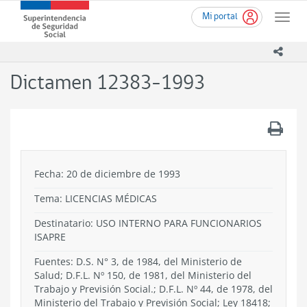
Ir
Superintendencia
Mi portal
al
Toggle
de
contenido
naviga
Seguridad
principal
icono
Social
(SUSESO)
Dictamen 12383-1993
-
Gobierno
de
.
Chile
Fecha: 20 de diciembre de 1993
Tema:
LICENCIAS MÉDICAS
Destinatario: USO INTERNO PARA FUNCIONARIOS
ISAPRE
Fuentes: D.S. N° 3, de 1984, del Ministerio de
Salud; D.F.L. Nº 150, de 1981, del Ministerio del
Trabajo y Previsión Social.; D.F.L. Nº 44, de 1978, del
Ministerio del Trabajo y Previsión Social; Ley 18418;