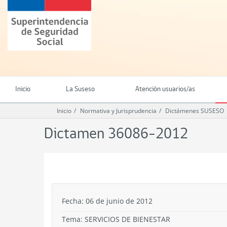
Ir
Superintendencia
al
de
contenido
Seguridad
principal
Social
(SUSESO)
-
Gobierno
de
Inicio
La Suseso
Atención usuarios/as
Chile
Inicio
Normativa y Jurisprudencia
Dictámenes SUSESO
Dictamen 36086-2012
.
Fecha: 06 de junio de 2012
Tema:
SERVICIOS DE BIENESTAR