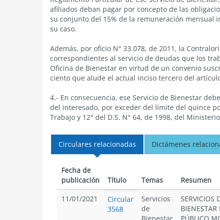
afiliados deban pagar por concepto de las obligaci
su conjunto del 15% de la remuneración mensual im
su caso.
Además, por oficio N° 33.078, de 2011, la Contralo
correspondientes al servicio de deudas que los trab
Oficina de Bienestar en virtud de un convenio suscri
ciento que alude el actual inciso tercero del artícul
4.- En consecuencia, ese Servicio de Bienestar deb
del interesado, por exceder del límite del quince po
Trabajo y 12° del D.S. N° 64, de 1998, del Ministerio
Circulares relacionadas
Dictámenes relacio
Fecha de
publicación
Título
Temas
Resumen
11/01/2021
Servicios
SERVICIOS 
Circular
de
BIENESTAR 
3568
Bienestar
PÚBLICO M