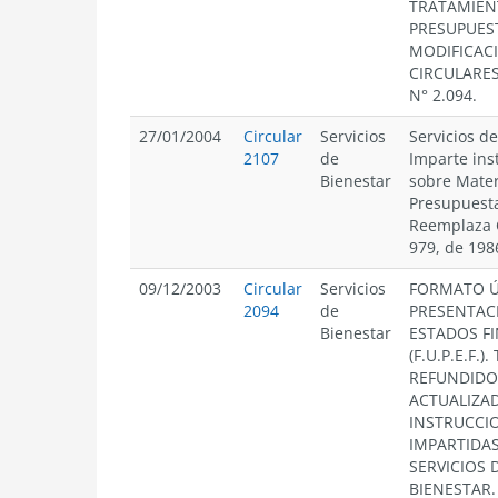
TRATAMIE
PRESUPUES
MODIFICAC
CIRCULARES
N° 2.094.
27/01/2004
Circular
Servicios
Servicios de
2107
de
Imparte ins
Bienestar
sobre Mater
Presupuesta
Reemplaza C
979, de 198
09/12/2003
Circular
Servicios
FORMATO Ú
2094
de
PRESENTAC
Bienestar
ESTADOS F
(F.U.P.E.F.)
REFUNDIDO
ACTUALIZA
INSTRUCCI
IMPARTIDAS
SERVICIOS 
BIENESTAR.