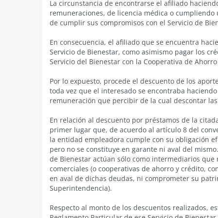
La circunstancia de encontrarse el afiliado haciend
remuneraciones, de licencia médica o cumpliendo un
de cumplir sus compromisos con el Servicio de Bien
En consecuencia, el afiliado que se encuentra haci
Servicio de Bienestar, como asimismo pagar los cré
Servicio del Bienestar con la Cooperativa de Ahorr
Por lo expuesto, procede el descuento de los apor
toda vez que el interesado se encontraba haciendo 
remuneración que percibir de la cual descontar la
En relación al descuento por préstamos de la citad
primer lugar que, de acuerdo al artículo 8 del conv
la entidad empleadora cumple con su obligación ef
pero no se constituye en garante ni aval del mismo
de Bienestar actúan sólo como intermediarios que r
comerciales (o cooperativas de ahorro y crédito, c
en aval de dichas deudas, ni comprometer su patrim
Superintendencia).
Respecto al monto de los descuentos realizados, est
Reglamento Particular de ese Servicio de Bienesta