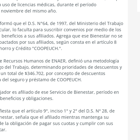
 uso de licencias médicas, durante el período
de noviembre del mismo año.
nformó que el D.S. N°64, de 1997, del Ministerio del Trabajo
cular, lo faculta para suscribir convenios por medio de los
beneficios a sus afiliados. Agrega que ese Bienestar no se
ctados por sus afiliados, según consta en el artículo 8
Ahorro y Crédito "COOPEUCH.".
de Recursos Humanos de ENAER, definió una metodología
igo del Trabajo, determinando prioridades de descuentos y
 un total de $346.702, por concepto de descuentos
ota del seguro y préstamo de COOPEUCH.
jador es afiliado de ese Servicio de Bienestar, período en
beneficios y obligaciones.
esta que el artículo 9°, inciso 1° y 2° del D.S. Nº 28, de
nestar, señala que el afiliado mientras mantenga su
de la obligación de pagar sus cuotas y cumplir con sus
ar.