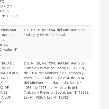
NTO
TARIO Y
IONES
 N° 1.592 Y
 Bienestar.
D.S. N° 28, de 1994, del Ministerio del
trucciones
Trabajo y Previsión Social.
ias
rias.
ircular N°
6.
NICO DE
D.S. N° 28, de 1994, del Ministerio del
IÓN DE
Trabajo y Previsión Social; D.L. N° 670,
INANCIEROS
de 1974, del Ministerio del Trabajo y
. TEXTO
Previsión Social; D.L. N° 824, de 1974,
 Y
del Ministerio de Hacienda; D.L. N°
DO DE
1056, de 1975, del Ministerio del
ONES
Trabajo y Previsión Social; Ley N° 16395;
 A LOS
Ley N° 18267; Ley N° 18382
DE