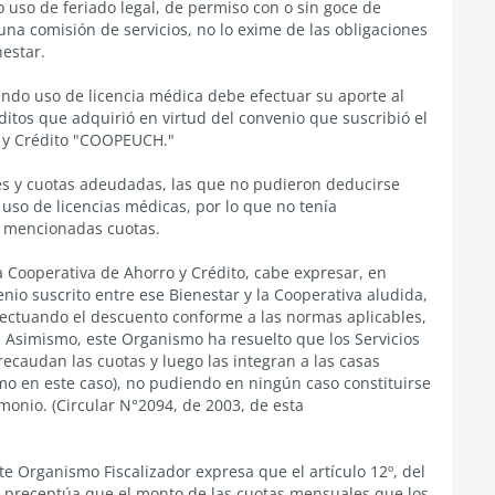
o uso de feriado legal, de permiso con o sin goce de
a comisión de servicios, no lo exime de las obligaciones
estar.
endo uso de licencia médica debe efectuar su aporte al
ditos que adquirió en virtud del convenio que suscribió el
o y Crédito "COOPEUCH."
tes y cuotas adeudadas, las que no pudieron deducirse
uso de licencias médicas, por lo que no tenía
s mencionadas cuotas.
a Cooperativa de Ahorro y Crédito, cabe expresar, en
enio suscrito entre ese Bienestar y la Cooperativa aludida,
ectuando el descuento conforme a las normas aplicables,
. Asimismo, este Organismo ha resuelto que los Servicios
ecaudan las cuotas y luego las integran a las casas
omo en este caso), no pudiendo en ningún caso constituirse
onio. (Circular N°2094, de 2003, de esta
e Organismo Fiscalizador expresa que el artículo 12º, del
r, preceptúa que el monto de las cuotas mensuales que los