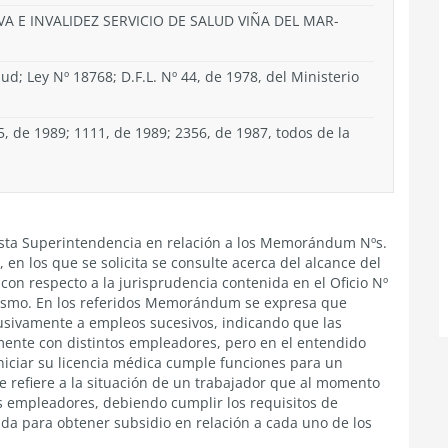
VA E INVALIDEZ SERVICIO DE SALUD VIÑA DEL MAR-
lud; Ley Nº 18768; D.F.L. Nº 44, de 1978, del Ministerio
, de 1989; 1111, de 1989; 2356, de 1987, todos de la
esta Superintendencia en relación a los Memorándum Nºs.
, en los que se solicita se consulte acerca del alcance del
 con respecto a la jurisprudencia contenida en el Oficio Nº
nismo. En los referidos Memorándum se expresa que
clusivamente a empleos sucesivos, indicando que las
ente con distintos empleadores, pero en el entendido
niciar su licencia médica cumple funciones para un
se refiere a la situación de un trabajador que al momento
ás empleadores, debiendo cumplir los requisitos de
da para obtener subsidio en relación a cada uno de los