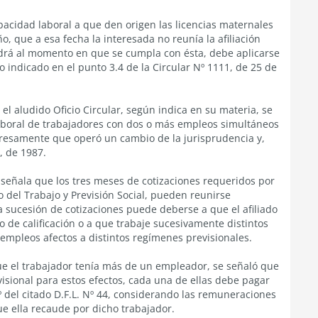
apacidad laboral a que den origen las licencias maternales
ño, que a esa fecha la interesada no reunía la afiliación
ndrá al momento en que se cumpla con ésta, debe aplicarse
lo indicado en el punto 3.4 de la Circular Nº 1111, de 25 de
el aludido Oficio Circular, según indica en su materia, se
laboral de trabajadores con dos o más empleos simultáneos
xpresamente que operó un cambio de la jurisprudencia y,
, de 1987.
se señala que los tres meses de cotizaciones requeridos por
rio del Trabajo y Previsión Social, pueden reunirse
 sucesión de cotizaciones puede deberse a que el afiliado
 de calificación o a que trabaje sucesivamente distintos
 empleos afectos a distintos regímenes previsionales.
ue el trabajador tenía más de un empleador, se señaló que
visional para estos efectos, cada una de ellas debe pagar
º del citado D.F.L. Nº 44, considerando las remuneraciones
ue ella recaude por dicho trabajador.