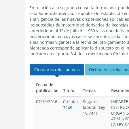
En relación a la segunda consulta formulada, puedo
esta Superintendencia, se analizó lo establecido en e
a la vigencia de las nuevas disposiciones aplicabl
los subsidios de maternidad derivados de licencia
anterioridad al 1º de julio de 1989 y las que deri
posterioridad, en cuyos casos se encontraría la si
a las normas vigentes a la fecha del otorgamiento de
planteada corresponde aplicar lo dispuesto en el inc
indicado en el punto 3.4 de la mencionada Circular
Circulares relacionadas
Dictámenes relacio
Fecha de
publicación
Título
Temas
Resume
07/10/2016
Seguro
IMPARTE
Circular
laboral (Ley
INSTRUC
3249
16.744)
ORGANI
ADMINIS
LA LEY N°