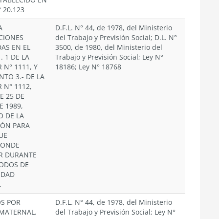
° 20.123
A
D.F.L. N° 44, de 1978, del Ministerio
CIONES
del Trabajo y Previsión Social; D.L. N°
AS EN EL
3500, de 1980, del Ministerio del
. 1 DE LA
Trabajo y Previsión Social; Ley N°
 N° 1111, Y
18186; Ley N° 18768
NTO 3.- DE LA
 N° 1112,
E 25 DE
E 1989,
O DE LA
IÓN PARA
UE
PONDE
R DURANTE
IODOS DE
IDAD
.
OS POR
D.F.L. N° 44, de 1978, del Ministerio
MATERNAL.
del Trabajo y Previsión Social; Ley N°