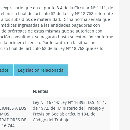
 expresarle que en el punto 3.4 de la Circular Nº 1111, de
l inciso final del artículo 62 de la Ley Nº 18.768 referente
es a los subsidios de maternidad. Dicha norma señala que
s médicas ingresadas a las entidades pagadoras con
ven de prórrogas de estas mismas que se autoricen con
tuación consultada, se pagarán hasta su extinción conforme
 la primera licencia. Por lo tanto, en la situación
iso final del artículo 62 de la Ley Nº 18.768 que es lo
nados
Legislación relacionada
n
Fuentes
Ley N° 16744; Ley N° 16395; D.S. N° 1,
CIONES A LOS
de 1972, del Ministerio del Trabajo y
SMOS
Previsión Social; artículo 184, del
TRADORES DE
Código del Trabajo.
 16.744,