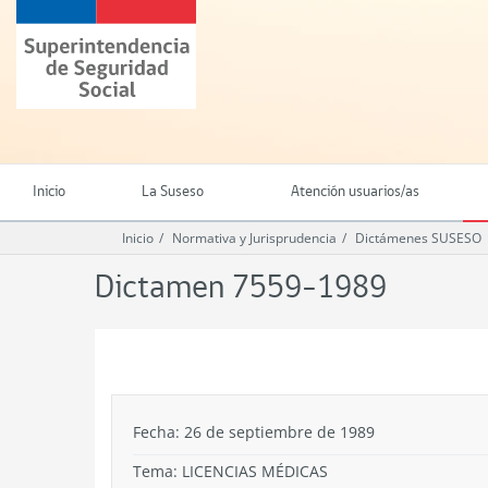
Ir
Superintendencia
al
de
contenido
Seguridad
principal
Social
(SUSESO)
-
Gobierno
de
Inicio
La Suseso
Atención usuarios/as
Chile
Inicio
Normativa y Jurisprudencia
Dictámenes SUSESO
Dictamen 7559-1989
.
Fecha: 26 de septiembre de 1989
Tema:
LICENCIAS MÉDICAS