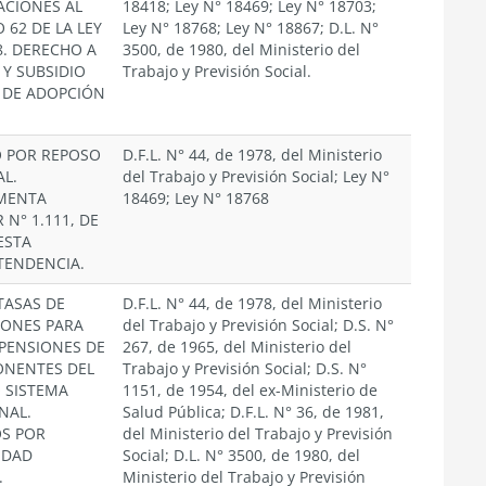
ACIONES AL
18418; Ley N° 18469; Ley N° 18703;
 62 DE LA LEY
Ley N° 18768; Ley N° 18867; D.L. N°
8. DERECHO A
3500, de 1980, del Ministerio del
 Y SUBSIDIO
Trabajo y Previsión Social.
 DE ADOPCIÓN
O POR REPOSO
D.F.L. N° 44, de 1978, del Ministerio
L.
del Trabajo y Previsión Social; Ley N°
MENTA
18469; Ley N° 18768
 N° 1.111, DE
ESTA
TENDENCIA.
TASAS DE
D.F.L. N° 44, de 1978, del Ministerio
IONES PARA
del Trabajo y Previsión Social; D.S. N°
 PENSIONES DE
267, de 1965, del Ministerio del
ONENTES DEL
Trabajo y Previsión Social; D.S. N°
 SISTEMA
1151, de 1954, del ex-Ministerio de
NAL.
Salud Pública; D.F.L. N° 36, de 1981,
OS POR
del Ministerio del Trabajo y Previsión
IDAD
Social; D.L. N° 3500, de 1980, del
.
Ministerio del Trabajo y Previsión