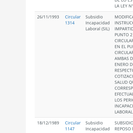
LA LEY N
26/11/1993
Circular
Subsidio
MODIFIC
1314
Incapacidad
INSTRUC
Laboral (SIL)
IMPARTID
PUNTO 2 
CIRCULAR
EN EL PU
CIRCULAR
AMBAS D
ENERO D
RESPECT
COTIZAC
SALUD Q
CORRES
EFECTUA
LOS PER
INCAPAC
LABORAL
18/12/1989
Circular
Subsidio
SUBSIDI
1147
Incapacidad
REPOSO 