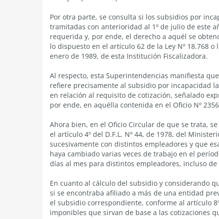
Por otra parte, se consulta si los subsidios por inc
tramitadas con anterioridad al 1º de julio de este a
requerida y, por ende, el derecho a aquél se obte
lo dispuesto en el artículo 62 de la Ley Nº 18.768 o 
enero de 1989, de esta Institución Fiscalizadora.
Al respecto, esta Superintendencias manifiesta que 
refiere precisamente al subsidio por incapacidad 
en relación al requisito de cotización, señalado e
por ende, en aquélla contenida en el Oficio Nº 2356
Ahora bien, en el Oficio Circular de que se trata, 
el artículo 4º del D.F.L. Nº 44, de 1978, del Ministe
sucesivamente con distintos empleadores y que esa
haya cambiado varias veces de trabajo en el período
días al mes para distintos empleadores, incluso de
En cuanto al cálculo del subsidio y considerando q
si se encontraba afiliado a más de una entidad pre
el subsidio correspondiente, conforme al artículo 8
imponibles que sirvan de base a las cotizaciones q