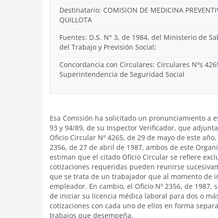
Destinatario: COMISION DE MEDICINA PREVENTI
QUILLOTA
Fuentes: D.S. N° 3, de 1984, del Ministerio de Sa
del Trabajo y Previsión Social;
Concordancia con Circulares: Circulares Nºs 4265
Superintendencia de Seguridad Social
Esa Comisión ha solicitado un pronunciamiento a 
93 y 94/89, de su Inspector Verificador, que adjunta
Oficio Circular Nº 4265, de 29 de mayo de este año,
2356, de 27 de abril de 1987, ambos de este Orga
estiman que el citado Oficio Circular se refiere ex
cotizaciones requeridas pueden reunirse sucesivam
que se trata de un trabajador que al momento de i
empleador. En cambio, el Oficio Nº 2356, de 1987, 
de iniciar su licencia médica laboral para dos o m
cotizaciones con cada uno de ellos en forma separa
trabajos que desempeña.