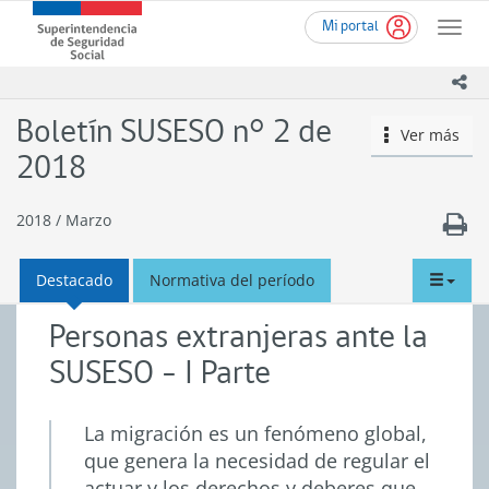
Ir
Superintendencia
Mi portal
al
Toggle
de
contenido
naviga
Seguridad
principal
ico
Social
(SUSESO)
Boletín SUSESO n° 2 de
Ver más
icono
-
Gobierno
2018
de
Chile
2018
/
Marzo
tabd
Destacado
Normativa del período
men
Personas extranjeras ante la
SUSESO - I Parte
La migración es un fenómeno global,
que genera la necesidad de regular el
actuar y los derechos y deberes que