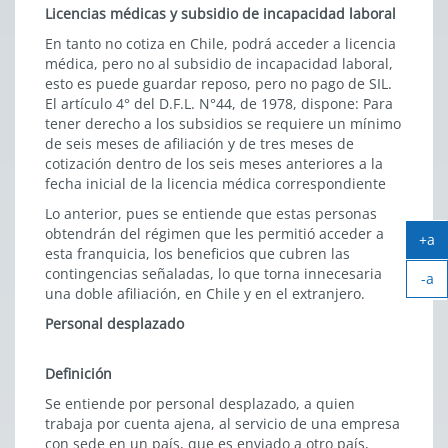
Licencias médicas y subsidio de incapacidad laboral
En tanto no cotiza en Chile, podrá acceder a licencia
médica, pero no al subsidio de incapacidad laboral,
esto es puede guardar reposo, pero no pago de SIL.
El artículo 4° del D.F.L. N°44, de 1978, dispone: Para
tener derecho a los subsidios se requiere un mínimo
de seis meses de afiliación y de tres meses de
cotización dentro de los seis meses anteriores a la
fecha inicial de la licencia médica correspondiente
Lo anterior, pues se entiende que estas personas
obtendrán del régimen que les permitió acceder a
+a
esta franquicia, los beneficios que cubren las
Ag
contingencias señaladas, lo que torna innecesaria
-a
tex
una doble afiliación, en Chile y en el extranjero.
Ach
tex
Personal desplazado
Definición
Se entiende por personal desplazado, a quien
trabaja por cuenta ajena, al servicio de una empresa
con sede en un país, que es enviado a otro país,