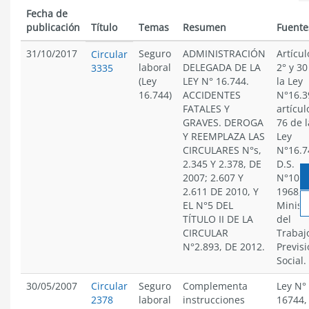
Fecha de
publicación
Título
Temas
Resumen
Fuente
31/10/2017
Seguro
ADMINISTRACIÓN
Artícul
Circular
laboral
DELEGADA DE LA
2° y 30
3335
(Ley
LEY N° 16.744.
la Ley
16.744)
ACCIDENTES
N°16.3
FATALES Y
artícul
GRAVES. DEROGA
76 de l
Y REEMPLAZA LAS
Ley
CIRCULARES N°s,
N°16.7
2.345 Y 2.378, DE
D.S.
2007; 2.607 Y
N°101,
2.611 DE 2010, Y
1968, 
EL N°5 DEL
Minist
TÍTULO II DE LA
del
CIRCULAR
Trabaj
N°2.893, DE 2012.
Previs
Social.
30/05/2007
Circular
Seguro
Complementa
Ley N°
2378
laboral
instrucciones
16744,