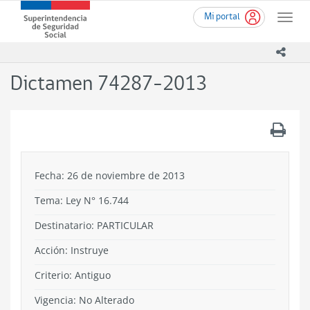
Ir
Superintendencia
Mi portal
al
Toggle
de
contenido
naviga
Seguridad
principal
icono
Social
(SUSESO)
Dictamen 74287-2013
-
Gobierno
de
.
Chile
Fecha: 26 de noviembre de 2013
Tema:
Ley N° 16.744
Destinatario: PARTICULAR
Acción:
Instruye
Criterio:
Antiguo
Vigencia:
No Alterado