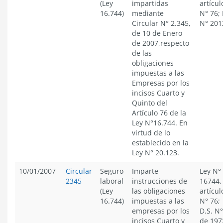
(Ley
impartidas
artícul
16.744)
mediante
N° 76; 
Circular N° 2.345,
N° 201
de 10 de Enero
de 2007,respecto
de las
obligaciones
impuestas a las
Empresas por los
incisos Cuarto y
Quinto del
Artículo 76 de la
Ley N°16.744. En
virtud de lo
establecido en la
Ley N° 20.123.
10/01/2007
Circular
Seguro
Imparte
Ley N°
2345
laboral
instrucciones de
16744,
(Ley
las obligaciones
artícul
16.744)
impuestas a las
N° 76;
empresas por los
D.S. N°
incisos Cuarto y
de 197