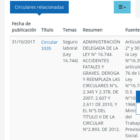
tabdr
Circulares relacionadas
menu
Fecha de
publicación
Título
Temas
Resumen
Fuente
31/10/2017
Seguro
ADMINISTRACIÓN
Artícul
Circular
laboral
DELEGADA DE LA
2° y 30
3335
(Ley
LEY N° 16.744.
la Ley
16.744)
ACCIDENTES
N°16.3
FATALES Y
artícul
GRAVES. DEROGA
76 de l
Y REEMPLAZA LAS
Ley
CIRCULARES N°s,
N°16.7
2.345 Y 2.378, DE
D.S.
2007; 2.607 Y
N°101,
2.611 DE 2010, Y
1968, 
EL N°5 DEL
Minist
TÍTULO II DE LA
del
CIRCULAR
Trabaj
N°2.893, DE 2012.
Previs
Social.