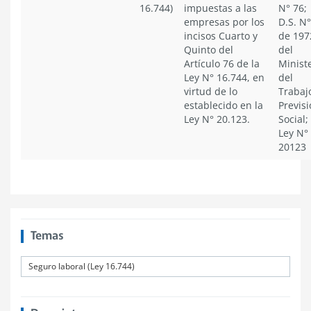
16.744)
impuestas a las
N° 76;
empresas por los
D.S. N°
incisos Cuarto y
de 197
Quinto del
del
Artículo 76 de la
Minist
Ley N° 16.744, en
del
virtud de lo
Trabaj
establecido en la
Previs
Ley N° 20.123.
Social;
Ley N°
20123
Temas
Seguro laboral (Ley 16.744)