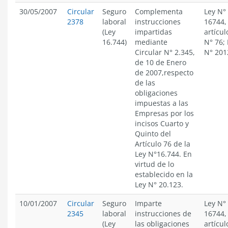
30/05/2007
Circular
Seguro
Complementa
Ley N°
2378
laboral
instrucciones
16744,
(Ley
impartidas
artícul
16.744)
mediante
N° 76; 
Circular N° 2.345,
N° 201
de 10 de Enero
de 2007,respecto
de las
obligaciones
impuestas a las
Empresas por los
incisos Cuarto y
Quinto del
Artículo 76 de la
Ley N°16.744. En
virtud de lo
establecido en la
Ley N° 20.123.
10/01/2007
Circular
Seguro
Imparte
Ley N°
2345
laboral
instrucciones de
16744,
(Ley
las obligaciones
artícul