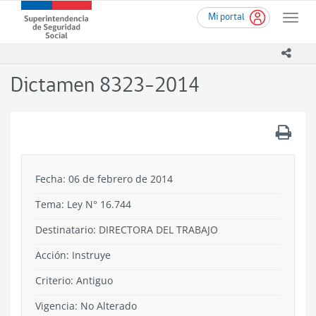
Ir
Superintendencia
Mi portal
al
Toggle
de
contenido
naviga
Seguridad
principal
icono
Social
(SUSESO)
Dictamen 8323-2014
-
Gobierno
de
.
Chile
Fecha: 06 de febrero de 2014
Tema:
Ley N° 16.744
Destinatario: DIRECTORA DEL TRABAJO
Acción:
Instruye
Criterio:
Antiguo
Vigencia:
No Alterado