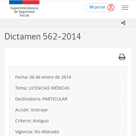
Ir
Superintendencia
Mi portal
al
Toggle
de
contenido
naviga
Seguridad
principal
icono
Social
(SUSESO)
Dictamen 562-2014
-
Gobierno
de
.
Chile
Fecha: 06 de enero de 2014
Tema:
LICENCIAS MÉDICAS
Destinatario: PARTICULAR
Acción:
Instruye
Criterio:
Antiguo
Vigencia:
No Alterado