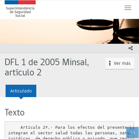
Contenido
Superintendencia
principal
Toggle
de
naviga
Seguridad
Social
(SUSESO)
-
Gobierno
ico
de
Chile
DFL 1 de 2005 Minsal,
Ver más
icono
artículo 2
Articulado
Texto
     Artículo 2º.- Para los efectos del presente Libr
+a
integran el sector salud todas las personas, naturale
Ag
jurídicas, de derecho público o privado, que realicen