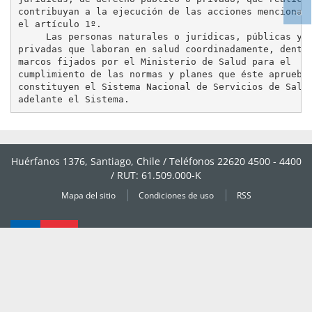
-a
tex
contribuyan a la ejecución de las acciones mencionada
Ag
el artículo 1º.

     Las personas naturales o jurídicas, públicas y

tex
privadas que laboran en salud coordinadamente, dentro
marcos fijados por el Ministerio de Salud para el

cumplimiento de las normas y planes que éste apruebe,
constituyen el Sistema Nacional de Servicios de Salud
Huérfanos 1376, Santiago, Chile / Teléfonos 22620 4500 - 4400
/ RUT: 61.509.000-K
Mapa del sitio
Condiciones de uso
RSS