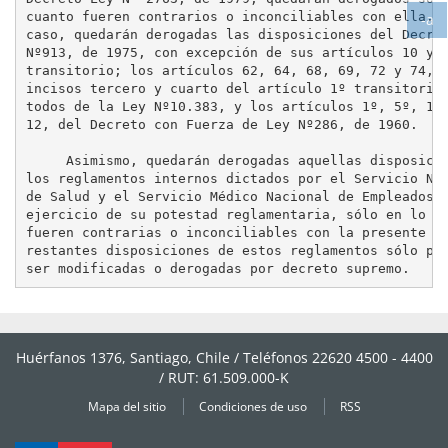
Ag
cuanto fueren contrarios o inconciliables con ella. E
-a
tex
caso, quedarán derogadas las disposiciones del Decret
Ag
Nº913, de 1975, con excepción de sus artículos 10 y 1
tex
transitorio; los artículos 62, 64, 68, 69, 72 y 74, y
incisos tercero y cuarto del artículo 1º transitorio,
todos de la Ley Nº10.383, y los artículos 1º, 5º, 11 
12, del Decreto con Fuerza de Ley Nº286, de 1960.

     Asimismo, quedarán derogadas aquellas disposicio
los reglamentos internos dictados por el Servicio Nac
de Salud y el Servicio Médico Nacional de Empleados e
ejercicio de su potestad reglamentaria, sólo en lo qu
fueren contrarias o inconciliables con la presente le
restantes disposiciones de estos reglamentos sólo pod
Huérfanos 1376, Santiago, Chile / Teléfonos 22620 4500 - 4400
/ RUT: 61.509.000-K
Mapa del sitio
Condiciones de uso
RSS