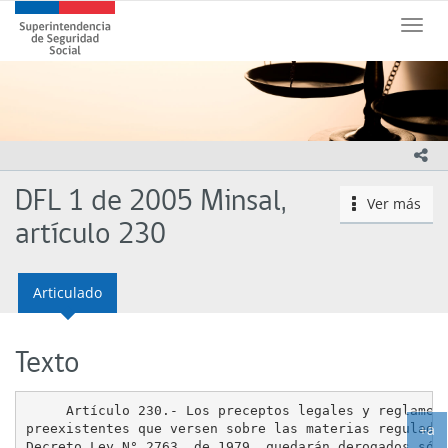
Contenido
Superintendencia
principal
Toggle
de
naviga
Seguridad
Social
(SUSESO)
-
Gobierno
ico
de
Chile
DFL 1 de 2005 Minsal,
Ver más
icono
artículo 230
Articulado
Texto
     Artículo 230.- Los preceptos legales y reglament
+a
preexistentes que versen sobre las materias reguladas
Decreto Ley N° 2763, de 1979, quedarán derogados sólo