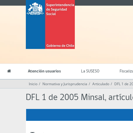
Contenido
Superintendencia
principal
de
Seguridad
Social
(SUSESO)
-
Gobierno
de
Chile
Atención usuarios
La SUSESO
Fiscaliz
Inicio
Normativa y Jurisprudencia
Articulado
DFL 1 de 2
DFL 1 de 2005 Minsal, artícu