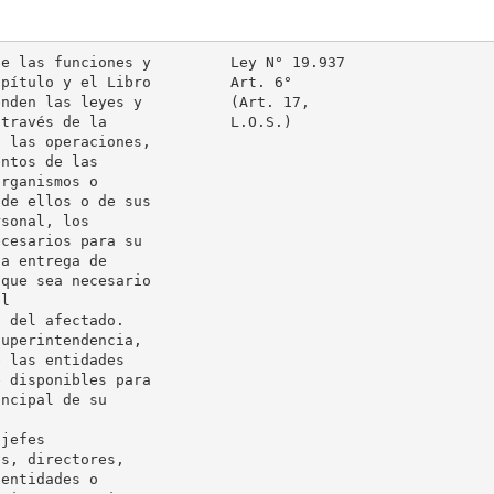
e las funciones y         Ley N° 19.937

pítulo y el Libro         Art. 6°

nden las leyes y          (Art. 17,

través de la              L.O.S.)

 las operaciones,

ntos de las

rganismos o

de ellos o de sus

sonal, los

cesarios para su

a entrega de

que sea necesario

l

 del afectado.

uperintendencia,

 las entidades

 disponibles para

ncipal de su

jefes

s, directores,

entidades o
