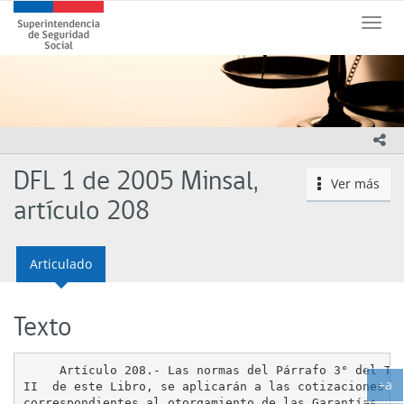
Contenido
Superintendencia
principal
Toggle
de
naviga
Seguridad
Social
(SUSESO)
-
Gobierno
ico
de
Chile
DFL 1 de 2005 Minsal,
Ver más
icono
artículo 208
Articulado
Texto
     Artículo 208.- Las normas del Párrafo 3° del Tít
+a
II  de este Libro, se aplicarán a las cotizaciones   
Ag
correspondientes al otorgamiento de las Garantías    