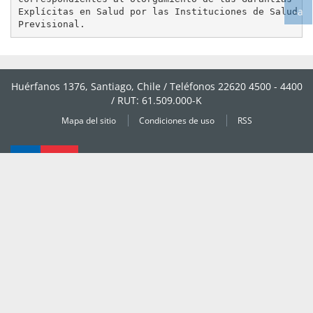
-a
tex
Explícitas en Salud por las Instituciones de Salud   
Ag
tex
Huérfanos 1376, Santiago, Chile / Teléfonos 22620 4500 - 4400
/ RUT: 61.509.000-K
Mapa del sitio
Condiciones de uso
RSS