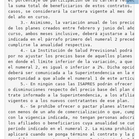
el porcentaje de participación de su cartera respecti
Ag
la suma total de beneficiarios de estos contratos. En
tex
casos, se considerará la cartera vigente al mes de en
del año en curso.

     3.- Asimismo, la variación anual de los precios 
de los planes creados entre febrero y junio del año e
curso, ambos meses inclusive, deberá ajustarse a la r
indicada en el párrafo primero del numeral 2 preceden
cumplirse la anualidad respectiva.

     4.- La Institución de Salud Previsional podrá op
por no ajustar los precios base de aquellos planes de
en donde el límite inferior de la variación, a que al
el numeral 2, es igual o inferior a 2%. Dicha opción

deberá ser comunicada a la Superintendencia en la mis
oportunidad a que alude el numeral 1 de este artículo
     5.- En ningún caso las ISAPRES podrán ofrecer re
o disminuciones respecto del precio base del plan de 
trate informado a la Superintendencia, a los afiliado
vigentes o a los nuevos contratantes de ese plan.

     6.- Se prohíbe ofrecer o pactar planes alternati
con menos de un año de comercialización o que, cumpli
con la vigencia indicada, no tengan personas adscrita
los afiliados o beneficiarios cuya anualidad se cumpl
período indicado en el numeral 2. La misma prohibició
aplicará cuando se ponga término al contrato y la per