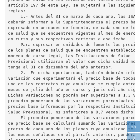
artículo 197 de esta Ley, se sujetará a las siguiente
reglas:

     1.- Antes del 31 de marzo de cada año, las ISAPR
deberán informar a la Superintendencia el precio base
expresado en unidades de fomento, de cada uno de los 
de salud que se encuentren vigentes al mes de enero d
en curso y sus respectivas carteras a esa fecha.

     Para expresar en unidades de fomento los precios
de los planes de salud que se encuentren establecidos
moneda de curso legal, las Instituciones de Salud

Previsional utilizarán el valor que dicha unidad mone
tenga al 31 de diciembre del año anterior.

     2.- En dicha oportunidad, también deberán inform
variación que experimentará el precio base de todos y
uno de los contratos cuya anualidad se cumpla entre l
meses de julio del año en curso y junio del año sigui
Dichas variaciones no podrán ser superiores a 1,3 vec
promedio ponderado de las variaciones porcentuales de
precios base informadas por la respectiva Institución
Salud Previsional, ni inferiores a 0,7 veces dicho pr
     El promedio ponderado de las variaciones porcent
de precio base se calculará sumando las variaciones d
+a
precio de cada uno de los planes cuya anualidad se cu
Ag
los meses señalados en el párrafo anterior, ponderada
-a
tex