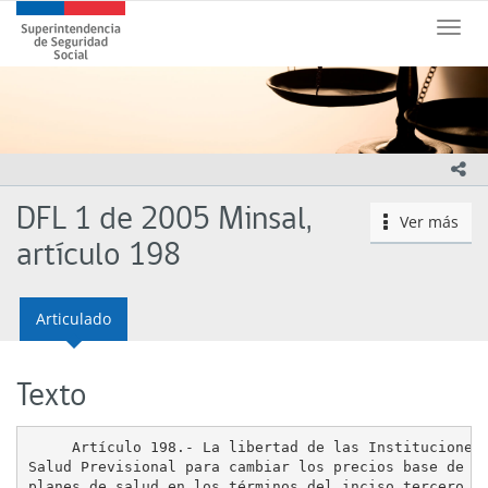
Contenido
Superintendencia
principal
Toggle
de
naviga
Seguridad
Social
(SUSESO)
-
Gobierno
ico
de
Chile
DFL 1 de 2005 Minsal,
Ver más
icono
artículo 198
Articulado
Texto
     Artículo 198.- La libertad de las Instituciones 
Salud Previsional para cambiar los precios base de lo
planes de salud en los términos del inciso tercero de