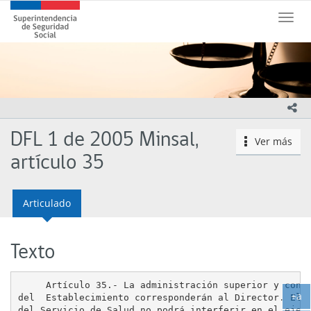
Contenido
Superintendencia
principal
Toggle
de
naviga
Seguridad
Social
(SUSESO)
-
Gobierno
ico
de
Chile
DFL 1 de 2005 Minsal,
Ver más
icono
artículo 35
Articulado
Texto
     Artículo 35.- La administración superior y contr
+a
del  Establecimiento corresponderán al Director. El D
Ag
del Servicio de Salud no podrá interferir en el ejerc