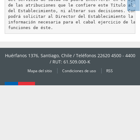
-a
tex
de las atribuciones que le confiere este Título al Di
Ag
del Establecimiento, ni alterar sus decisiones. Con t
podrá solicitar al Director del Establecimiento la

tex
información necesaria para el cabal ejercicio de las

Huérfanos 1376, Santiago, Chile / Teléfonos 22620 4500 - 4400
/ RUT: 61.509.000-K
Mapa del sitio
Condiciones de uso
RSS