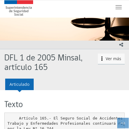
Contenido
Superintendencia
principal
Toggle
de
naviga
Seguridad
Social
(SUSESO)
-
Gobierno
ico
de
Chile
DFL 1 de 2005 Minsal,
Ver más
icono
artículo 165
Articulado
Texto
     Artículo 165.- El Seguro Social de Accidentes de
+a
Trabajo y Enfermedades Profesionales continuará rigié
Ag