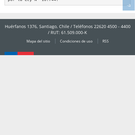
-a
tex
Ag
tex
Huérfanos 1376, Santiago, Chile / Teléfonos 22620 4500 - 4400
/ RUT: 61.509.000-K
Mapa del sitio
Condiciones de uso
RSS