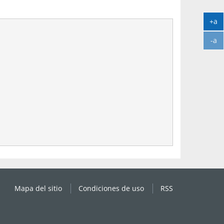
+a
Ag
-a
tex
Ag
tex
Mapa del sitio
Condiciones de uso
RSS