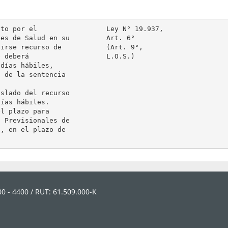
to por el                 Ley N° 19.937,

es de Salud en su         Art. 6°

irse recurso de           (Art. 9°,

 deberá                   L.O.S.)

días hábiles,

 de la sentencia

slado del recurso

ías hábiles.

l plazo para

 Previsionales de

, en el plazo de

0 - 4400 / RUT: 61.509.000-K