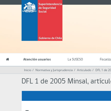
Contenido
Superintendencia
principal
de
Seguridad
Social
(SUSESO)
-
Gobierno
de
Chile
Atención usuarios
La SUSESO
Fiscaliz
Inicio
Normativa y Jurisprudencia
Articulado
DFL 1 de 2
DFL 1 de 2005 Minsal, artícu