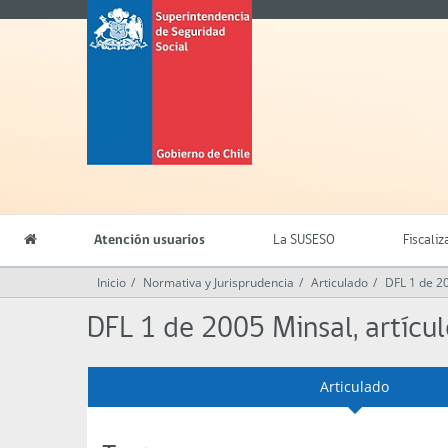
Contenido
Superintendencia
principal
de
Seguridad
Social
(SUSESO)
-
Gobierno
de
Chile
Atención usuarios
La SUSESO
Fiscaliz
Inicio
Normativa y Jurisprudencia
Articulado
DFL 1 de 2
DFL 1 de 2005 Minsal, artícu
Articulado