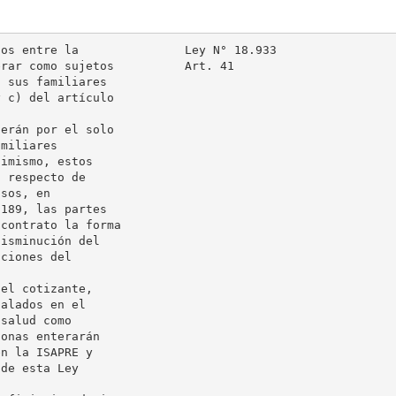
os entre la               Ley N° 18.933

rar como sujetos          Art. 41

 sus familiares

 c) del artículo

erán por el solo

miliares

imismo, estos

 respecto de

sos, en

189, las partes

contrato la forma

isminución del

ciones del

el cotizante,

alados en el

salud como

onas enterarán

n la ISAPRE y

de esta Ley
