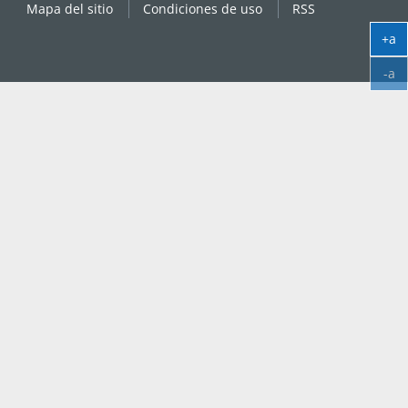
Mapa del sitio
Condiciones de uso
RSS
+a
Ag
-a
tex
Ag
tex