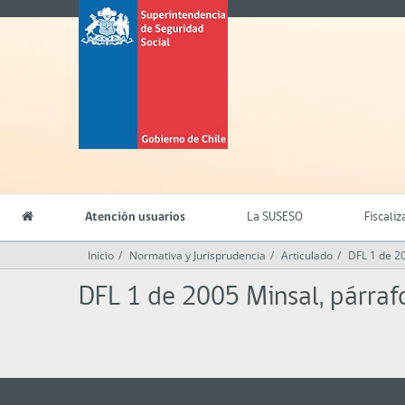
Contenido
Superintendencia
principal
de
Seguridad
Social
(SUSESO)
-
Gobierno
de
Chile
Atención usuarios
La SUSESO
Fiscaliz
Inicio
Normativa y Jurisprudencia
Articulado
DFL 1 de 2
DFL 1 de 2005 Minsal, párraf